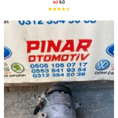
₺0
₺0