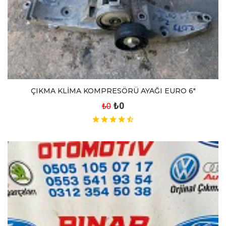
ÇIKMA KLİMA KOMPRESÖRÜ AYAĞI EURO 6"
₺0
₺0