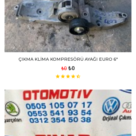
ÇIKMA KLİMA KOMPRESÖRÜ AYAĞI EURO 6"
₺0
₺0