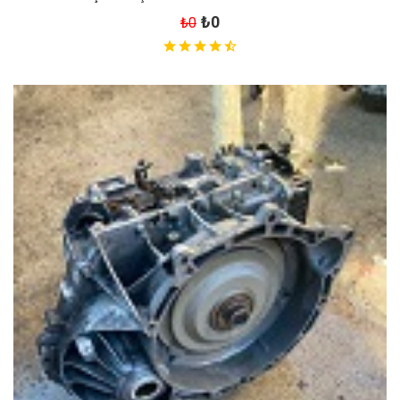
₺0
₺0