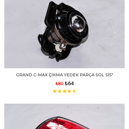
GRAND C-MAX ÇIKMA YEDEK PARÇA SOL SİS"
₺64
₺80