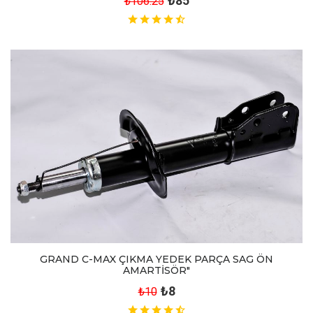
₺85
₺106.25
GRAND C-MAX ÇIKMA YEDEK PARÇA SAG ÖN
AMARTİSÖR"
₺8
₺10