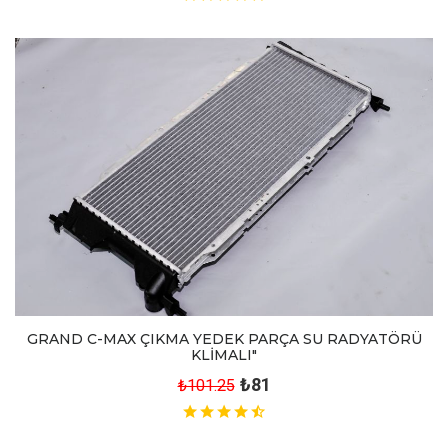
GRAND C-MAX ÇIKMA YEDEK PARÇA SU RADYATÖRÜ
KLİMALI"
₺81
₺101.25