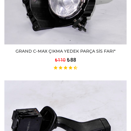
GRAND C-MAX ÇIKMA YEDEK PARÇA SİS FARI"
₺88
₺110