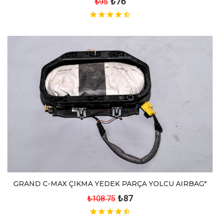
₺76
₺95
GRAND C-MAX ÇIKMA YEDEK PARÇA YOLCU AIRBAG"
₺87
₺108.75