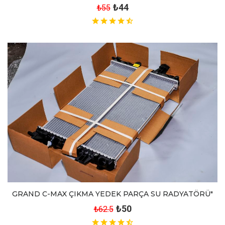
₺44
₺55
GRAND C-MAX ÇIKMA YEDEK PARÇA SU RADYATÖRÜ"
₺50
₺62.5