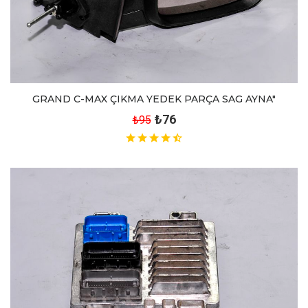
GRAND C-MAX ÇIKMA YEDEK PARÇA SAG AYNA"
₺76
₺95