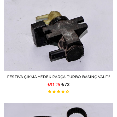
FESTİVA ÇIKMA YEDEK PARÇA TURBO BASINÇ VALFİ"
₺73
₺91.25