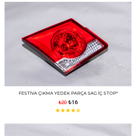
FESTİVA ÇIKMA YEDEK PARÇA SAG İÇ STOP"
₺16
₺20