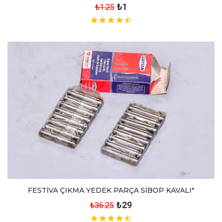
₺1
₺1.25
FESTİVA ÇIKMA YEDEK PARÇA SİBOP KAVALI"
₺29
₺36.25