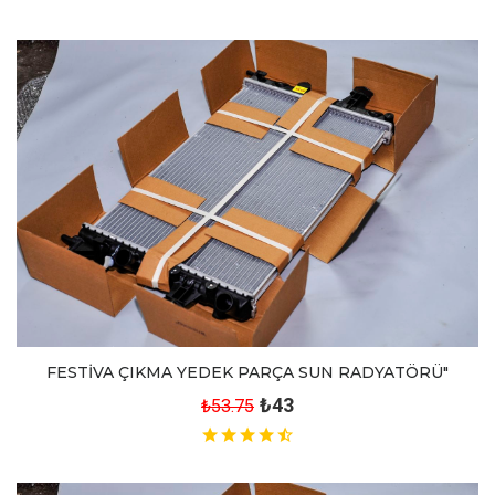
FESTİVA ÇIKMA YEDEK PARÇA SUN RADYATÖRÜ"
₺43
₺53.75