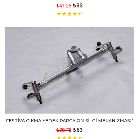
₺33
₺41.25
FESTİVA ÇIKMA YEDEK PARÇA ÖN SİLGİ MEKANİZMASI"
₺63
₺78.75