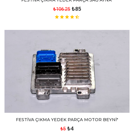
₺85
₺106.25
FESTİVA ÇIKMA YEDEK PARÇA MOTOR BEYNİ"
₺4
₺5