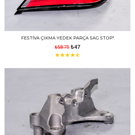
FESTİVA ÇIKMA YEDEK PARÇA SAG STOP"
₺47
₺58.75