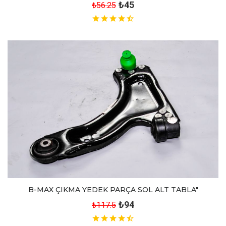
₺45
₺56.25
B-MAX ÇIKMA YEDEK PARÇA SOL ALT TABLA"
₺94
₺117.5