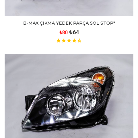
B-MAX ÇIKMA YEDEK PARÇA SOL STOP"
₺64
₺80