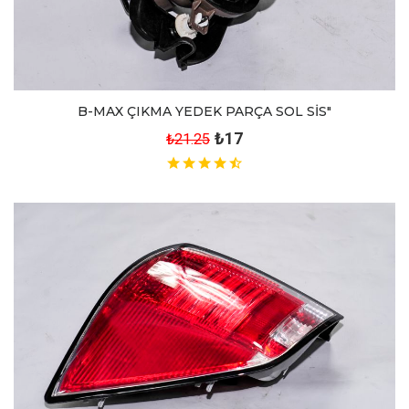
B-MAX ÇIKMA YEDEK PARÇA SOL SİS"
₺17
₺21.25