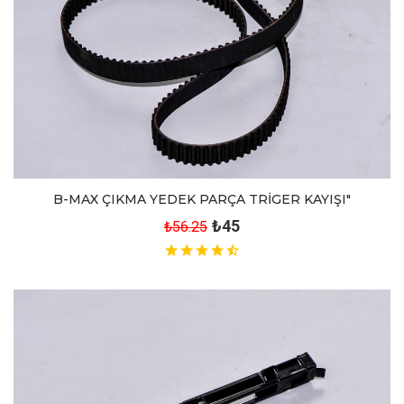
B-MAX ÇIKMA YEDEK PARÇA TRİGER KAYIŞI"
₺45
₺56.25