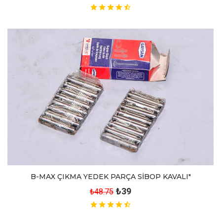
B-MAX ÇIKMA YEDEK PARÇA SİBOP KAVALI"
₺39
₺48.75