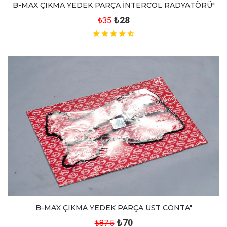
B-MAX ÇIKMA YEDEK PARÇA İNTERCOL RADYATÖRÜ"
₺28
₺35
B-MAX ÇIKMA YEDEK PARÇA ÜST CONTA"
₺70
₺87.5