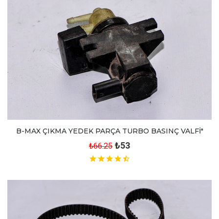
B-MAX ÇIKMA YEDEK PARÇA TURBO BASINÇ VALFİ"
₺53
₺66.25