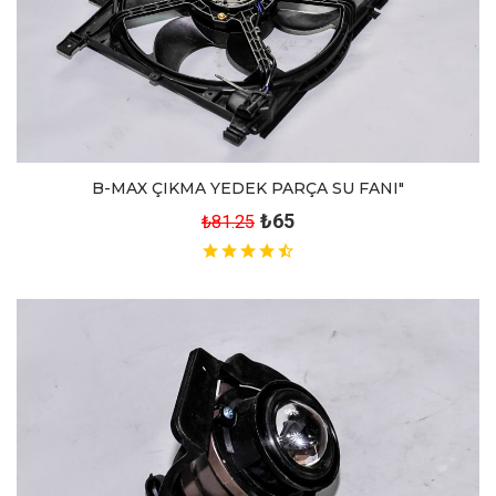
B-MAX ÇIKMA YEDEK PARÇA SU FANI"
₺65
₺81.25