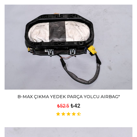
B-MAX ÇIKMA YEDEK PARÇA YOLCU AIRBAG"
₺42
₺52.5