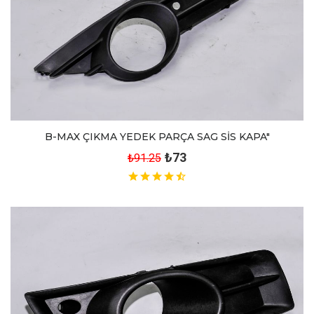
B-MAX ÇIKMA YEDEK PARÇA SAG SİS KAPA"
₺73
₺91.25