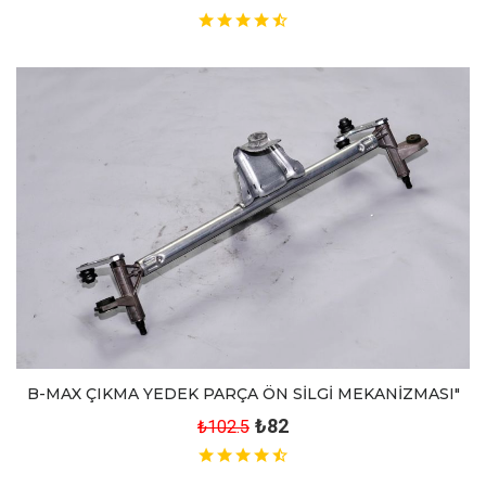
B-MAX ÇIKMA YEDEK PARÇA ÖN SİLGİ MEKANİZMASI"
₺82
₺102.5