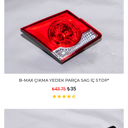
B-MAX ÇIKMA YEDEK PARÇA SAG İÇ STOP"
₺35
₺43.75