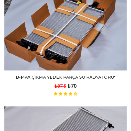
B-MAX ÇIKMA YEDEK PARÇA SU RADYATÖRÜ"
₺70
₺87.5