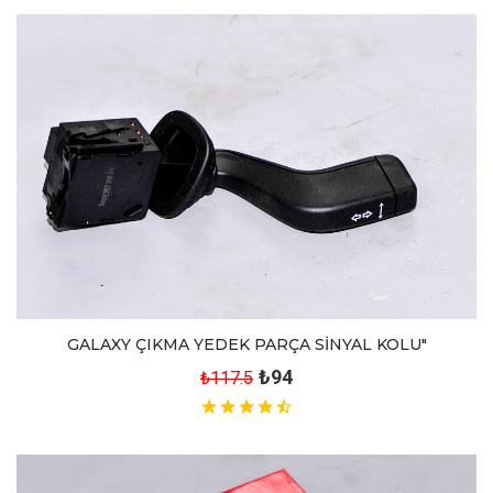
GALAXY ÇIKMA YEDEK PARÇA SİNYAL KOLU"
₺94
₺117.5