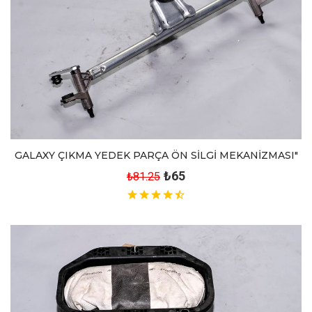
GALAXY ÇIKMA YEDEK PARÇA ÖN SİLGİ MEKANİZMASI"
₺65
₺81.25