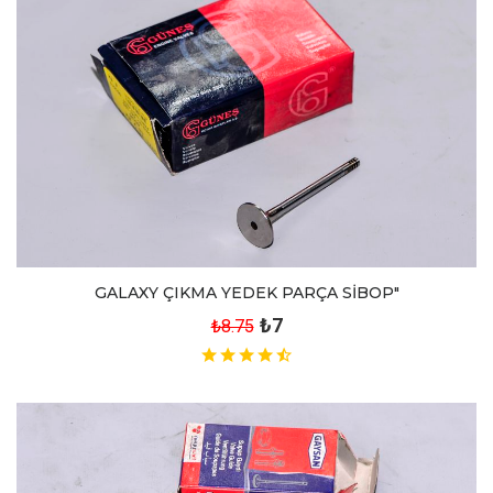
GALAXY ÇIKMA YEDEK PARÇA SİBOP"
₺7
₺8.75