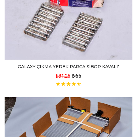
GALAXY ÇIKMA YEDEK PARÇA SİBOP KAVALI"
₺65
₺81.25