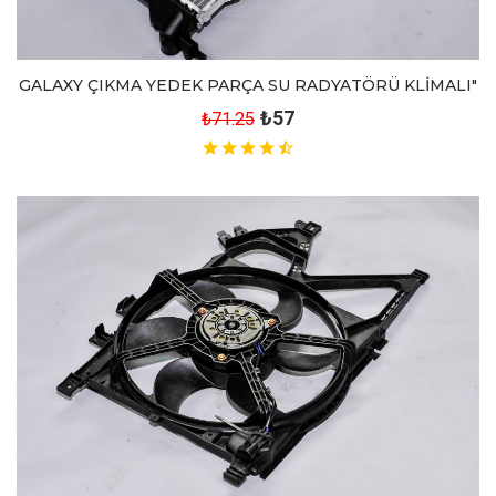
GALAXY ÇIKMA YEDEK PARÇA SU RADYATÖRÜ KLİMALI"
₺57
₺71.25