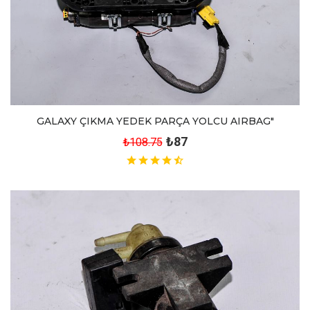
GALAXY ÇIKMA YEDEK PARÇA YOLCU AIRBAG"
₺87
₺108.75