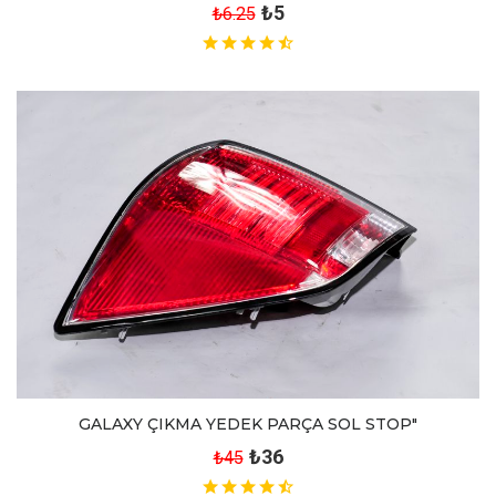
₺5
₺6.25
GALAXY ÇIKMA YEDEK PARÇA SOL STOP"
₺36
₺45