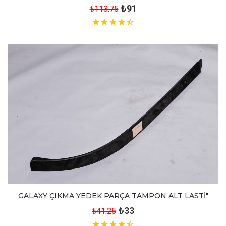
₺91
₺113.75
GALAXY ÇIKMA YEDEK PARÇA TAMPON ALT LASTİ"
₺33
₺41.25