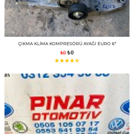
ÇIKMA KLİMA KOMPRESÖRÜ AYAĞI EURO 6"
₺0
₺0