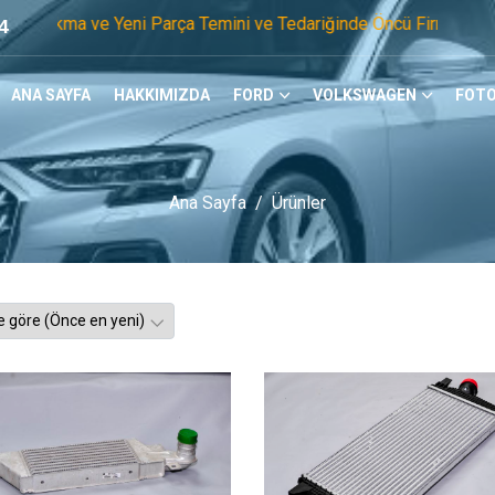
Yeni Parça Temini ve Tedariğinde Öncü Firmayız. Tel: 0505 10
4
ANA SAYFA
HAKKIMIZDA
FORD
VOLKSWAGEN
FOTO
Ana Sayfa
Ürünler