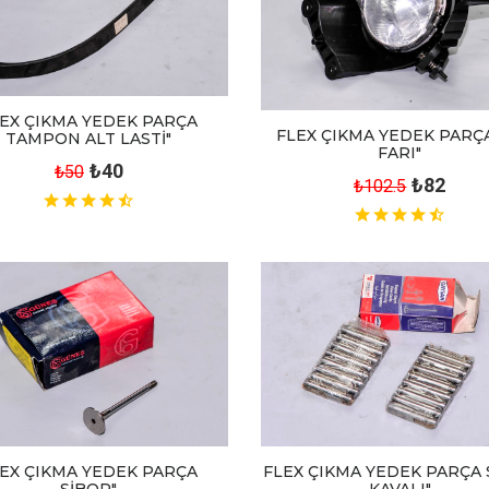
EX ÇIKMA YEDEK PARÇA
FLEX ÇIKMA YEDEK PARÇA
TAMPON ALT LASTİ"
FARI"
₺40
₺50
₺82
₺102.5
FLEX ÇIKMA YEDEK PARÇA 
EX ÇIKMA YEDEK PARÇA
KAVALI"
SİBOP"