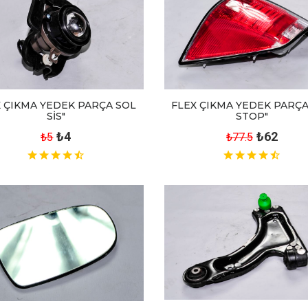
X ÇIKMA YEDEK PARÇA SOL
FLEX ÇIKMA YEDEK PARÇA
SİS"
STOP"
₺4
₺62
₺5
₺77.5