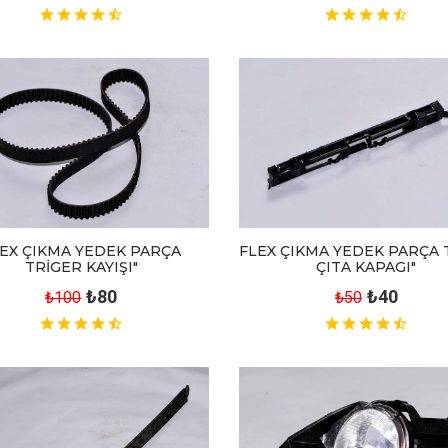
EX ÇIKMA YEDEK PARÇA
FLEX ÇIKMA YEDEK PARÇA
TRİGER KAYIŞI"
ÇITA KAPAGI"
₺80
₺40
₺100
₺50