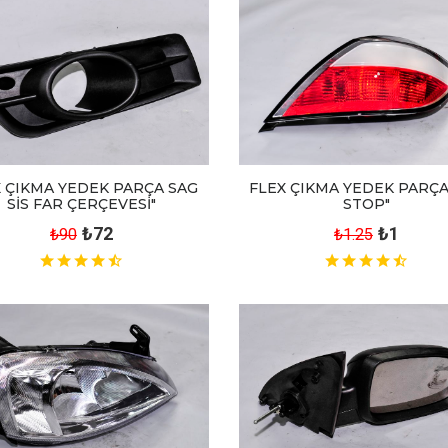
X ÇIKMA YEDEK PARÇA SAG
FLEX ÇIKMA YEDEK PARÇA
SİS FAR ÇERÇEVESİ"
STOP"
₺72
₺1
₺90
₺1.25