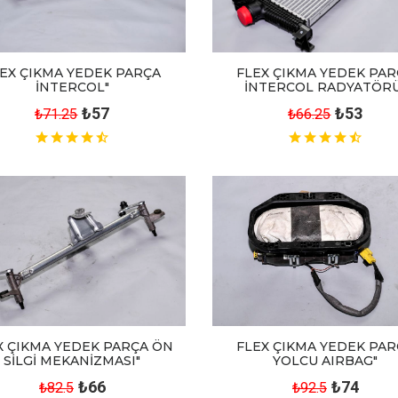
EX ÇIKMA YEDEK PARÇA
FLEX ÇIKMA YEDEK PA
İNTERCOL"
İNTERCOL RADYATÖRÜ
₺57
₺53
₺71.25
₺66.25
FLEX ÇIKMA YEDEK PA
X ÇIKMA YEDEK PARÇA ÖN
YOLCU AIRBAG"
SİLGİ MEKANİZMASI"
₺74
₺66
₺92.5
₺82.5