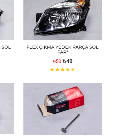
FLEX ÇIKMA YEDEK PARÇA SOL
 SOL
FAR"
₺40
₺50