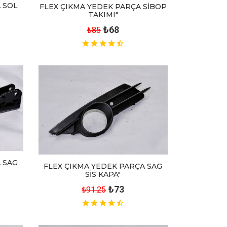
 SOL
FLEX ÇIKMA YEDEK PARÇA SİBOP
TAKIMI"
₺68
₺85
 SAG
FLEX ÇIKMA YEDEK PARÇA SAG
SİS KAPA"
₺73
₺91.25