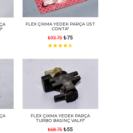
FLEX ÇIKMA YEDEK PARÇA ÜST
RÇA
CONTA"
"
₺75
₺93.75
RÇA
FLEX ÇIKMA YEDEK PARÇA
TURBO BASINÇ VALFİ"
₺55
₺68.75