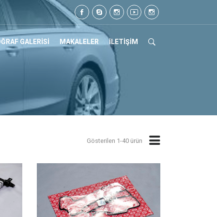
5 07 17
ĞRAF GALERİSİ
MAKALELER
İLETİŞİM
Gösterilen 1-40 ürün