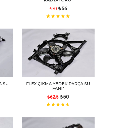
RADYATÖRÜ"
₺56
₺70
A SU
FLEX ÇIKMA YEDEK PARÇA SU
"
FANI"
₺50
₺62.5