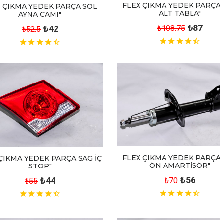
FLEX ÇIKMA YEDEK PARÇA
X ÇIKMA YEDEK PARÇA SOL
ALT TABLA"
AYNA CAMI"
₺87
₺42
₺108.75
₺52.5
FLEX ÇIKMA YEDEK PARÇA
ÇIKMA YEDEK PARÇA SAG İÇ
ÖN AMARTİSÖR"
STOP"
₺56
₺44
₺70
₺55