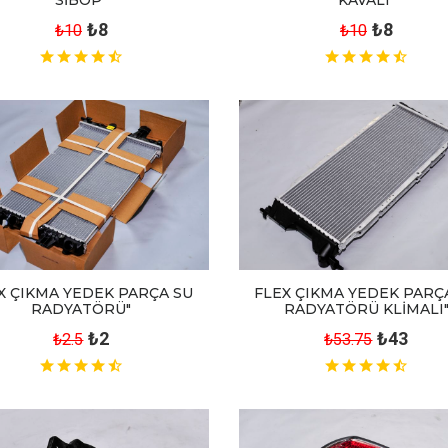
₺8
₺8
₺10
₺10
X ÇIKMA YEDEK PARÇA SU
FLEX ÇIKMA YEDEK PARÇ
RADYATÖRÜ"
RADYATÖRÜ KLİMALI
₺2
₺43
₺2.5
₺53.75