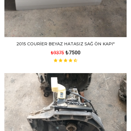
2015 COURİER BEYAZ HATASIZ SAĞ ÖN KAPI"
₺7500
₺9375