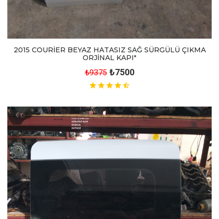
2015 COURİER BEYAZ HATASIZ SAĞ SÜRGÜLÜ ÇIKMA
ORJİNAL KAPI"
₺7500
₺9375