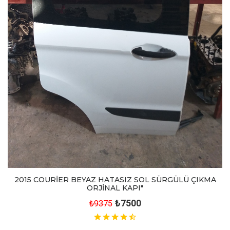
2015 COURİER BEYAZ HATASIZ SOL SÜRGÜLÜ ÇIKMA
ORJİNAL KAPI"
₺7500
₺9375