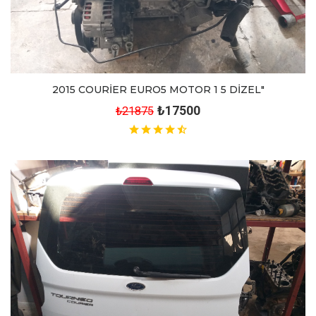
2015 COURİER EURO5 MOTOR 1 5 DİZEL"
₺17500
₺21875