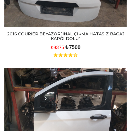
2016 COURİER BEYAZORJİNAL ÇIKMA HATASIZ BAGAJ
KAPĞI DOLU"
₺7500
₺9375