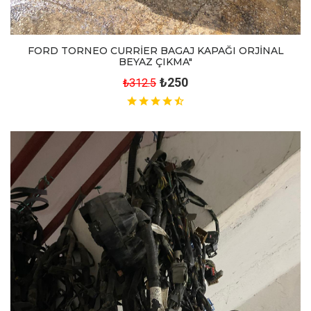
FORD TORNEO CURRİER BAGAJ KAPAĞI ORJİNAL
BEYAZ ÇIKMA"
₺250
₺312.5