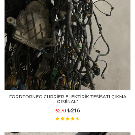
FORDTORNEO CURRİER ELEKTİRİK TESİSATI ÇIKMA
ORJİNAL"
₺216
₺270