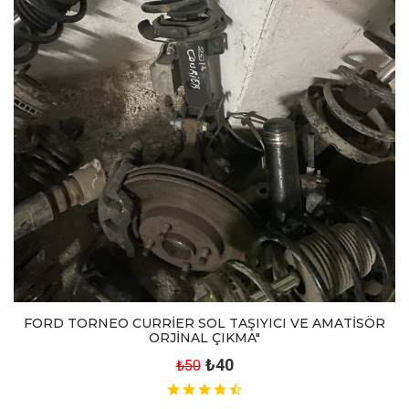
FORD TORNEO CURRİER SOL TAŞIYICI VE AMATİSÖR
ORJİNAL ÇIKMA"
₺40
₺50