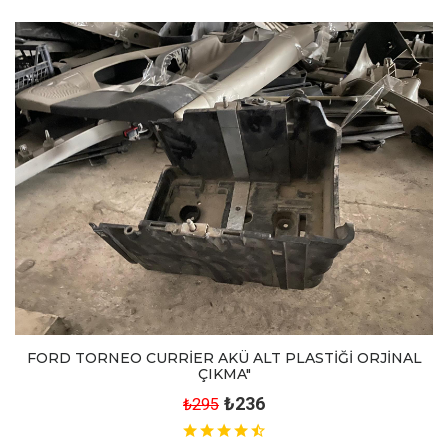
FORD TORNEO CURRİER AKÜ ALT PLASTİĞİ ORJİNAL
ÇIKMA"
₺236
₺295