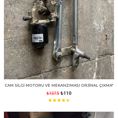
CAM SİLGİ MOTORU VE MEKANZIMASI ORJİNAL ÇIKMA"
₺110
₺137.5