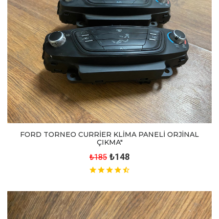
FORD TORNEO CURRİER KLİMA PANELİ ORJİNAL
ÇIKMA"
₺148
₺185