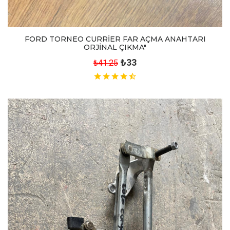
FORD TORNEO CURRİER FAR AÇMA ANAHTARI
ORJİNAL ÇIKMA"
₺33
₺41.25