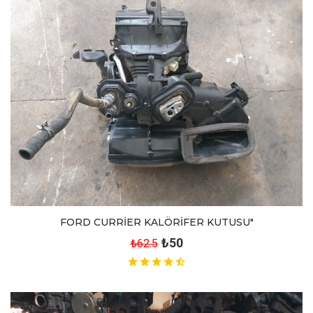
FORD CURRİER KALÖRİFER KUTUSU"
₺50
₺62.5