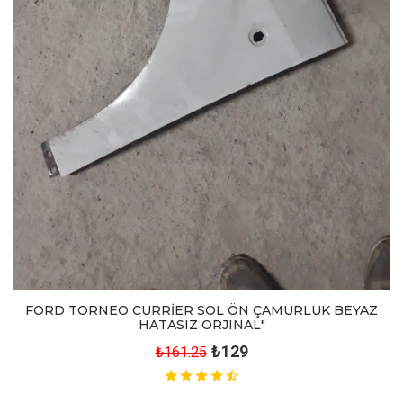
FORD TORNEO CURRİER SOL ÖN ÇAMURLUK BEYAZ
HATASIZ ORJINAL"
₺129
₺161.25