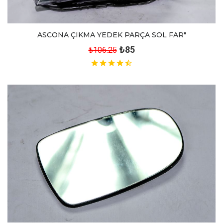
ASCONA ÇIKMA YEDEK PARÇA SOL FAR"
₺85
₺106.25