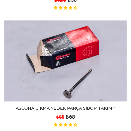
₺62.5
ASCONA ÇIKMA YEDEK PARÇA SİBOP TAKIMI"
₺68
₺85