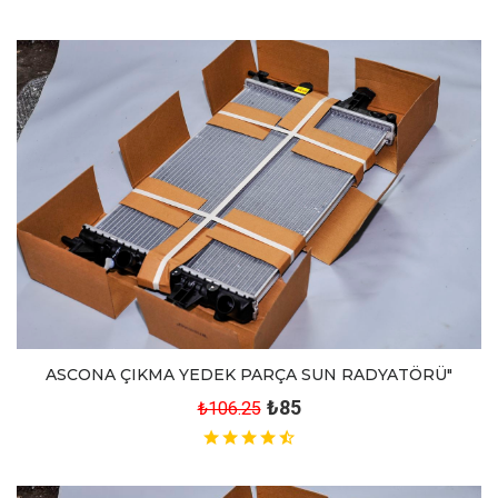
ASCONA ÇIKMA YEDEK PARÇA SUN RADYATÖRÜ"
₺85
₺106.25