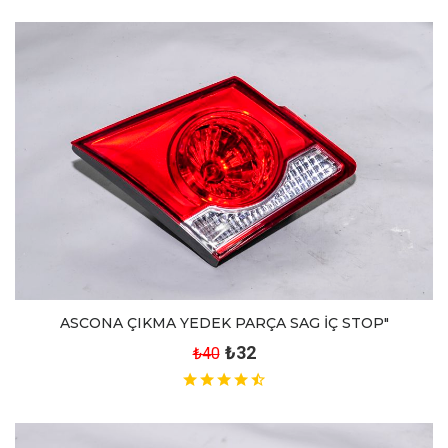
ASCONA ÇIKMA YEDEK PARÇA SAG İÇ STOP"
₺32
₺40