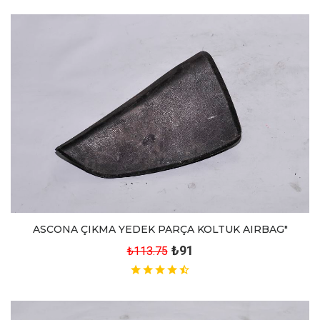
ASCONA ÇIKMA YEDEK PARÇA KOLTUK AIRBAG"
₺91
₺113.75