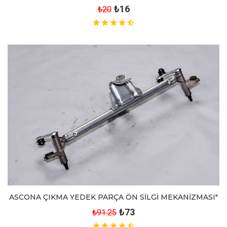
₺16
₺20
ASCONA ÇIKMA YEDEK PARÇA ÖN SİLGİ MEKANİZMASI"
₺73
₺91.25