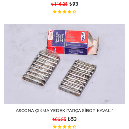
₺93
₺116.25
ASCONA ÇIKMA YEDEK PARÇA SİBOP KAVALI"
₺53
₺66.25