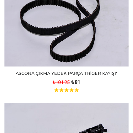
ASCONA ÇIKMA YEDEK PARÇA TRİGER KAYIŞI"
₺81
₺101.25