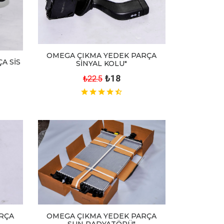
OMEGA ÇIKMA YEDEK PARÇA
A SİS
SİNYAL KOLU"
₺18
₺22.5
RÇA
OMEGA ÇIKMA YEDEK PARÇA