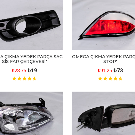
A ÇIKMA YEDEK PARÇA SAG
OMEGA ÇIKMA YEDEK PARÇ
SİS FAR ÇERÇEVESİ"
STOP"
₺19
₺73
₺23.75
₺91.25