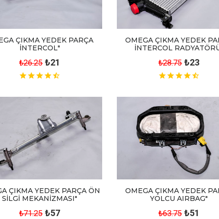
EGA ÇIKMA YEDEK PARÇA
OMEGA ÇIKMA YEDEK PA
İNTERCOL"
İNTERCOL RADYATÖRÜ
₺21
₺23
₺26.25
₺28.75
OMEGA ÇIKMA YEDEK PA
A ÇIKMA YEDEK PARÇA ÖN
YOLCU AIRBAG"
SİLGİ MEKANİZMASI"
₺51
₺57
₺63.75
₺71.25