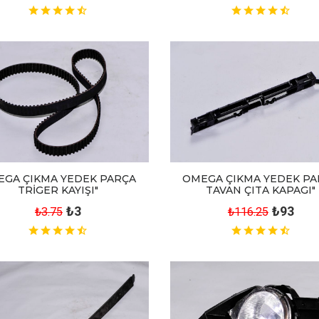
EGA ÇIKMA YEDEK PARÇA
OMEGA ÇIKMA YEDEK PA
TRİGER KAYIŞI"
TAVAN ÇITA KAPAGI"
₺3
₺93
₺3.75
₺116.25