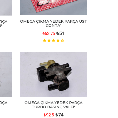
OMEGA ÇIKMA YEDEK PARÇA ÜST
RÇA
CONTA"
"
₺51
₺63.75
RÇA
OMEGA ÇIKMA YEDEK PARÇA
TURBO BASINÇ VALFİ"
₺74
₺92.5