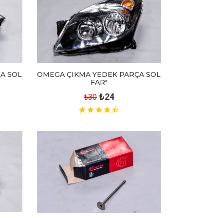
OMEGA ÇIKMA YEDEK PARÇA SOL
A SOL
FAR"
₺24
₺30