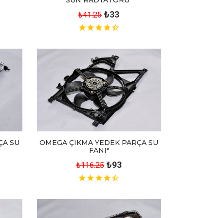
SUN RADYATÖRÜ"
₺33
₺41.25
ÇA SU
OMEGA ÇIKMA YEDEK PARÇA SU
"
FANI"
₺93
₺116.25