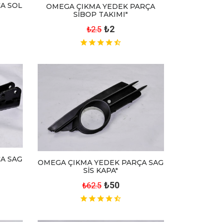
A SOL
OMEGA ÇIKMA YEDEK PARÇA
SİBOP TAKIMI"
₺2
₺2.5
A SAG
OMEGA ÇIKMA YEDEK PARÇA SAG
SİS KAPA"
₺50
₺62.5