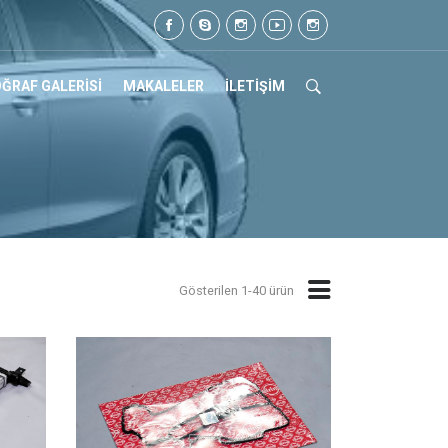
7
ĞRAF GALERİSİ
MAKALELER
İLETİŞİM
Gösterilen 1-40 ürün