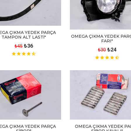
EGA ÇIKMA YEDEK PARÇA
OMEGA ÇIKMA YEDEK PARÇ
TAMPON ALT LASTİ"
FARI"
₺36
₺45
₺24
₺30
OMEGA ÇIKMA YEDEK PA
EGA ÇIKMA YEDEK PARÇA
SİBOP KAVALI"
SİBOP"