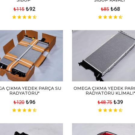
₺68
₺92
₺85
₺115
A ÇIKMA YEDEK PARÇA SU
OMEGA ÇIKMA YEDEK PAR
RADYATÖRÜ"
RADYATÖRÜ KLİMALI
₺96
₺39
₺120
₺48.75