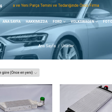
arça Temini ve Tedariğinde Öncü Firmayız. Tel: 0505 105 07 1
4
ANA SAYFA
HAKKIMIZDA
FORD
VOLKSWAGEN
FOTO
Ana Sayfa
Ürünler