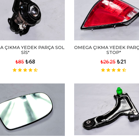
A ÇIKMA YEDEK PARÇA SOL
OMEGA ÇIKMA YEDEK PARÇ
SİS"
STOP"
₺68
₺21
₺85
₺26.25