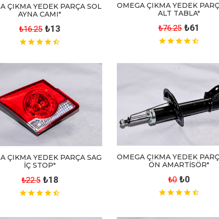
OMEGA ÇIKMA YEDEK PARÇ
A ÇIKMA YEDEK PARÇA SOL
ALT TABLA"
AYNA CAMI"
₺61
₺13
₺76.25
₺16.25
OMEGA ÇIKMA YEDEK PARÇ
A ÇIKMA YEDEK PARÇA SAG
ÖN AMARTİSÖR"
İÇ STOP"
₺0
₺18
₺0
₺22.5