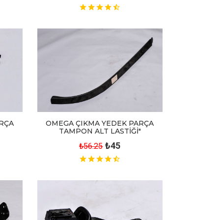
RÇA
OMEGA ÇIKMA YEDEK PARÇA
TAMPON ALT LASTİĞİ"
₺45
₺56.25