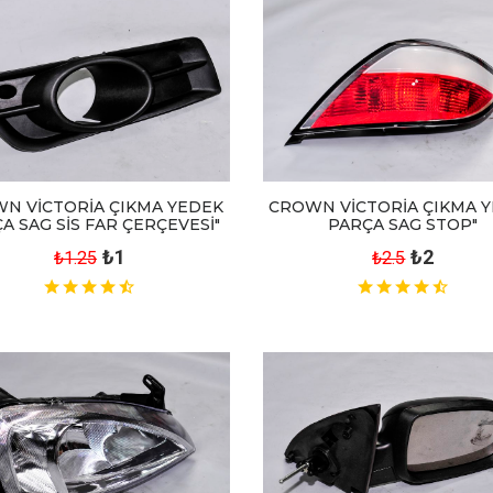
N VİCTORİA ÇIKMA YEDEK
CROWN VİCTORİA ÇIKMA 
A SAG SİS FAR ÇERÇEVESİ"
PARÇA SAG STOP"
₺1
₺2
₺1.25
₺2.5