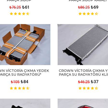
₺69
₺61
₺86.25
₺76.25
N VİCTORİA ÇIKMA YEDEK
CROWN VİCTORİA ÇIKMA 
PARÇA SU RADYATÖRÜ"
PARÇA SU RADYATÖRÜ KLİ
₺84
₺37
₺105
₺46.25