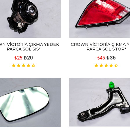
N VİCTORİA ÇIKMA YEDEK
CROWN VİCTORİA ÇIKMA 
PARÇA SOL SİS"
PARÇA SOL STOP"
₺20
₺36
₺25
₺45