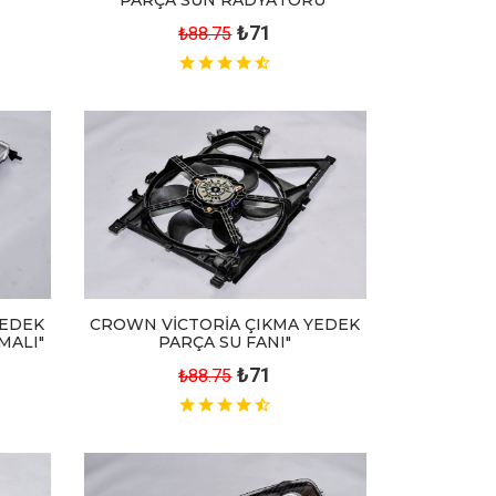
PARÇA SUN RADYATÖRÜ"
₺71
₺88.75
YEDEK
CROWN VİCTORİA ÇIKMA YEDEK
MALI"
PARÇA SU FANI"
₺71
₺88.75