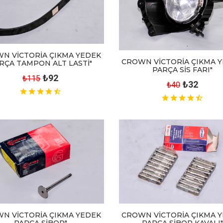
N VİCTORİA ÇIKMA YEDEK
CROWN VİCTORİA ÇIKMA 
RÇA TAMPON ALT LASTİ"
PARÇA SİS FARI"
₺92
₺115
₺32
₺40
CROWN VİCTORİA ÇIKMA 
N VİCTORİA ÇIKMA YEDEK
PARÇA SİBOP KAVALI"
PARÇA SİBOP"