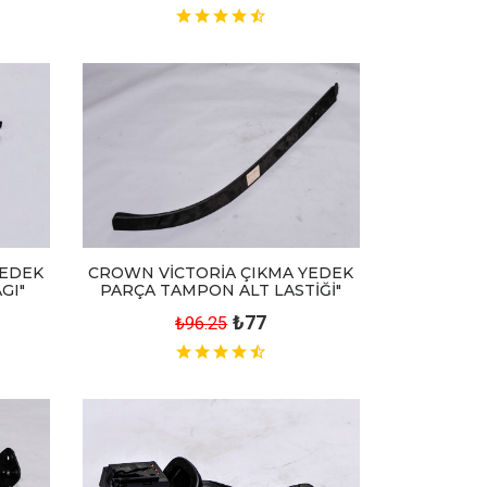
YEDEK
CROWN VİCTORİA ÇIKMA YEDEK
GI"
PARÇA TAMPON ALT LASTİĞİ"
₺77
₺96.25