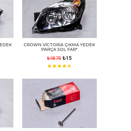
CROWN VİCTORİA ÇIKMA YEDEK
YEDEK
PARÇA SOL FAR"
₺15
₺18.75