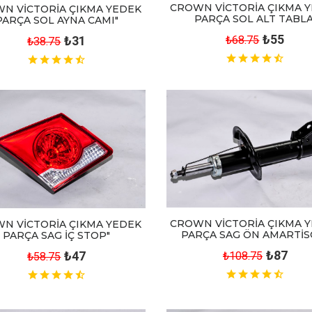
CROWN VİCTORİA ÇIKMA 
N VİCTORİA ÇIKMA YEDEK
PARÇA SOL ALT TABLA
PARÇA SOL AYNA CAMI"
₺55
₺31
₺68.75
₺38.75
CROWN VİCTORİA ÇIKMA 
N VİCTORİA ÇIKMA YEDEK
PARÇA SAG ÖN AMARTİS
PARÇA SAG İÇ STOP"
₺87
₺47
₺108.75
₺58.75