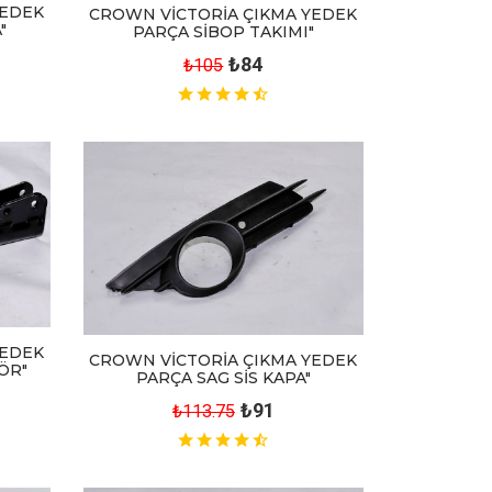
YEDEK
CROWN VİCTORİA ÇIKMA YEDEK
"
PARÇA SİBOP TAKIMI"
₺84
₺105
YEDEK
CROWN VİCTORİA ÇIKMA YEDEK
ÖR"
PARÇA SAG SİS KAPA"
₺91
₺113.75