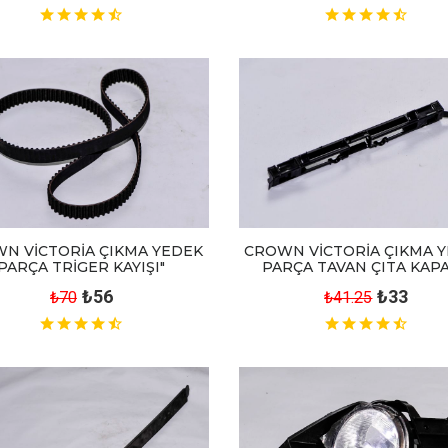
N VİCTORİA ÇIKMA YEDEK
CROWN VİCTORİA ÇIKMA 
PARÇA TRİGER KAYIŞI"
PARÇA TAVAN ÇITA KAPA
₺56
₺33
₺70
₺41.25