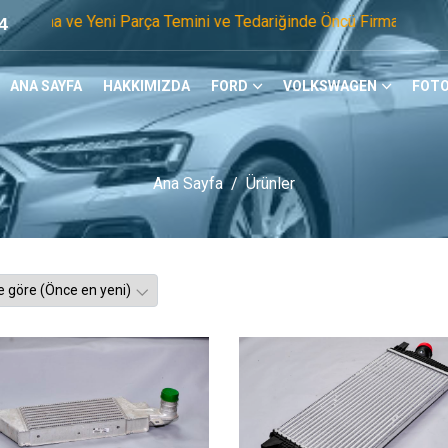
Parça Temini ve Tedariğinde Öncü Firmayız. Tel: 0505 105 07 1
4
ANA SAYFA
HAKKIMIZDA
FORD
VOLKSWAGEN
FOTO
Ana Sayfa
Ürünler