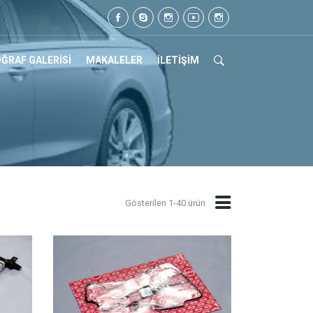
7
ĞRAF GALERİSİ
MAKALELER
İLETİŞİM
Gösterilen 1-40 ürün