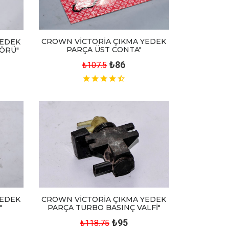
CROWN VİCTORİA ÇIKMA YEDEK
YEDEK
PARÇA ÜST CONTA"
ÖRÜ"
₺86
₺107.5
YEDEK
CROWN VİCTORİA ÇIKMA YEDEK
"
PARÇA TURBO BASINÇ VALFİ"
₺95
₺118.75