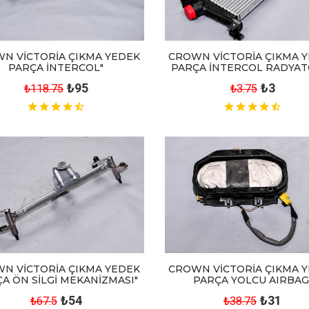
N VİCTORİA ÇIKMA YEDEK
CROWN VİCTORİA ÇIKMA 
PARÇA İNTERCOL"
PARÇA İNTERCOL RADYAT
₺95
₺3
₺118.75
₺3.75
CROWN VİCTORİA ÇIKMA 
N VİCTORİA ÇIKMA YEDEK
PARÇA YOLCU AIRBAG
A ÖN SİLGİ MEKANİZMASI"
₺31
₺54
₺38.75
₺67.5