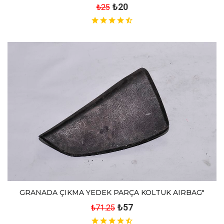
₺20
₺25
GRANADA ÇIKMA YEDEK PARÇA KOLTUK AIRBAG"
₺57
₺71.25