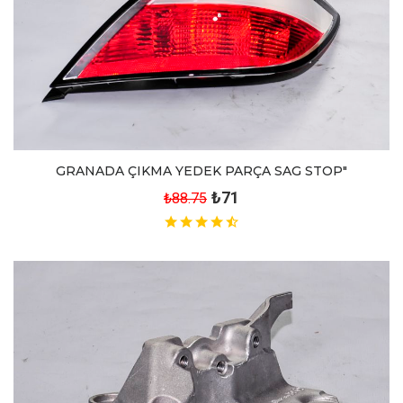
GRANADA ÇIKMA YEDEK PARÇA SAG STOP"
₺71
₺88.75