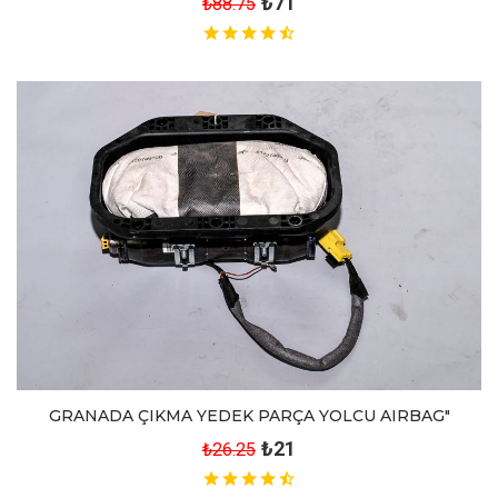
₺71
₺88.75
GRANADA ÇIKMA YEDEK PARÇA YOLCU AIRBAG"
₺21
₺26.25