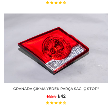
GRANADA ÇIKMA YEDEK PARÇA SAG İÇ STOP"
₺42
₺52.5