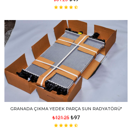
GRANADA ÇIKMA YEDEK PARÇA SUN RADYATÖRÜ"
₺97
₺121.25