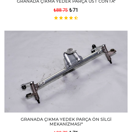
GRANADA ÇIKMA YEDEK PARÇA ÜST CONTA"
₺71
₺88.75
GRANADA ÇIKMA YEDEK PARÇA ÖN SİLGİ
MEKANİZMASI"