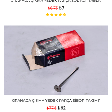
GRANADA ÇIKMA YEDEK PARÇA SOL ALT TABLA"
₺7
₺8.75
GRANADA ÇIKMA YEDEK PARÇA SİBOP TAKIMI"
₺62
₺77.5