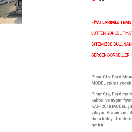
FİYATLARIMIZ TEMSİ
LÜTFEN GÜNCEL FİYATL
SİTEMİZDE BULUNAN 
GERÇEK GÖRSELLER İ
Pınar Oto: Ford M
MODEL çıkma yedek p
Pınar Oto, Ford mark
kaliteli ve uygun f
KAPI 2018 MODEL çı
çıkıyor. Aracınızın i
daha kolay. Ürünlerimi
getirir.