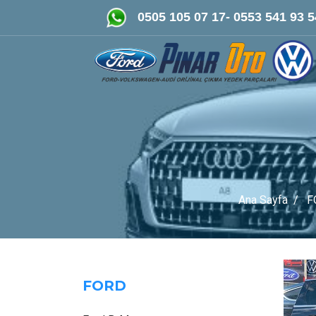
FORD-VOLKSWAGEN- AUDİ Orijinal
0505 105 07 17- 0553 541 93 5
Ana Sayfa
F
FORD