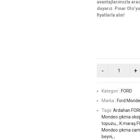
avantajlarımızla arac
duyarız. Pınar Oto’yu 
fiyatlarla alın!
Kategori :
FORD
Marka :
Ford Mond
Tags:
Ardahan FORD
Mondeo çıkma oksij
topuzu, ,
K.maraş F
Mondeo çıkma cam 
beyni, ,