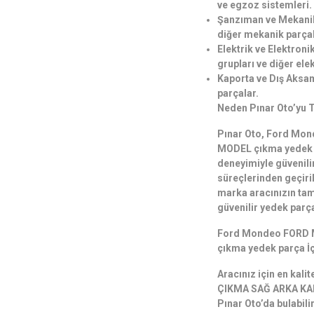
ve egzoz sistemleri.
Şanzıman ve Mekanik 
diğer mekanik parçal
Elektrik ve Elektroni
grupları ve diğer ele
Kaporta ve Dış Aksam
parçalar.
Neden Pınar Oto’yu T
Pınar Oto, Ford M
MODEL çıkma yedek p
deneyimiyle güvenili
süreçlerinden geçiri
marka aracınızın tam
güvenilir yedek parça
Ford Mondeo FORD 
çıkma yedek parça İç
Aracınız için en ka
ÇIKMA SAĞ ARKA KAP
Pınar Oto’da bulabili