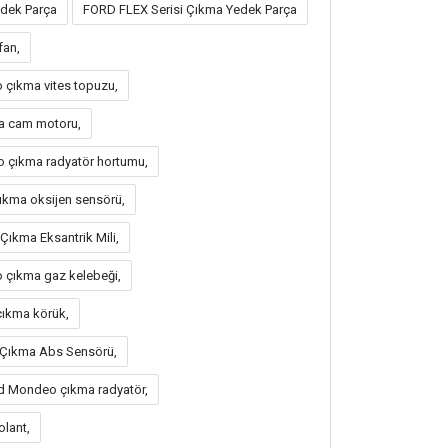
dek Parça
FORD FLEX Serisi Çıkma Yedek Parça
fan,
çıkma vites topuzu,
a cam motoru,
 çıkma radyatör hortumu,
kma oksijen sensörü,
ıkma Eksantrik Mili,
çıkma gaz kelebeği,
ıkma körük,
Çıkma Abs Sensörü,
d Mondeo çıkma radyatör,
lant,