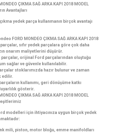
MONDEO ÇIKMA SAĞ ARKA KAPI 2018 MODEL
ın Avantajları
n çıkma yedek parça kullanmanın birçok avantajı
 Mondeo FORD MONDEO ÇIKMA SAĞ ARKA KAPI 2018
arçalar, sıfır yedek parçalara göre çok daha
zın onarım maliyetlerini düşürür.
a parçalar, orijinal Ford parçalarından oluştuğu
um sağlar ve güvenle kullanılabilir.
arçalar stoklarımızda hazır bulunur ve zaman
edilir.
arçaların kullanımı, geri dönüşüme katkı
yarlılık gösterir.
MONDEO ÇIKMA SAĞ ARKA KAPI 2018 MODEL
eşitlerimiz
ord modelleri için ihtiyacınıza uygun birçok yedek
nmaktadır:
nk mili, piston, motor bloğu, emme manifoldları