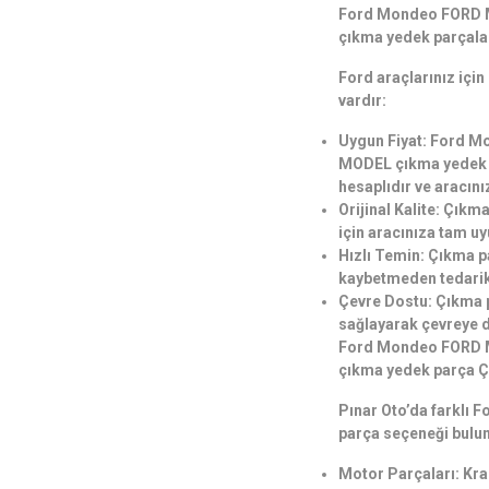
Ford Mondeo FORD 
çıkma yedek parçalar
Ford araçlarınız içi
vardır:
Uygun Fiyat: Ford
MODEL çıkma yedek p
hesaplıdır ve aracını
Orijinal Kalite: Çıkm
için aracınıza tam uy
Hızlı Temin: Çıkma p
kaybetmeden tedarik 
Çevre Dostu: Çıkma p
sağlayarak çevreye du
Ford Mondeo FORD 
çıkma yedek parça Ç
Pınar Oto’da farklı F
parça seçeneği bulu
Motor Parçaları: Kra