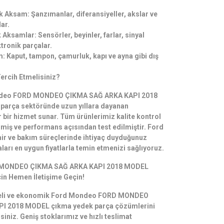
Aksam: Şanzımanlar, diferansiyeller, akslar ve
ar.
k Aksamlar: Sensörler, beyinler, farlar, sinyal
ktronik parçalar.
: Kaput, tampon, çamurluk, kapı ve ayna gibi dış
ercih Etmelisiniz?
ondeo FORD MONDEO ÇIKMA SAĞ ARKA KAPI 2018
arça sektöründe uzun yıllara dayanan
r bir hizmet sunar. Tüm ürünlerimiz kalite kontrol
lmiş ve performans açısından test edilmiştir. Ford
ir ve bakım süreçlerinde ihtiyaç duyduğunuz
ları en uygun fiyatlarla temin etmenizi sağlıyoruz.
MONDEO ÇIKMA SAĞ ARKA KAPI 2018 MODEL
in Hemen İletişime Geçin!
liteli ve ekonomik Ford Mondeo FORD MONDEO
I 2018 MODEL çıkma yedek parça çözümlerini
rsiniz. Geniş stoklarımız ve hızlı teslimat