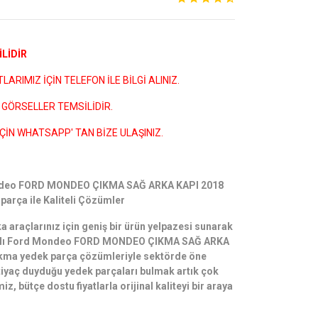
LİDİR
ARIMIZ İÇİN TELEFON İLE BİLGİ ALINIZ.
GÖRSELLER TEMSİLİDİR.
ÇİN WHATSAPP' TAN BİZE ULAŞINIZ.
ondeo FORD MONDEO ÇIKMA SAĞ ARKA KAPI 2018
arça ile Kaliteli Çözümler
a araçlarınız için geniş bir ürün yelpazesi sunarak
iyatlı Ford Mondeo FORD MONDEO ÇIKMA SAĞ ARKA
kma yedek parça çözümleriyle sektörde öne
htiyaç duyduğu yedek parçaları bulmak artık çok
z, bütçe dostu fiyatlarla orijinal kaliteyi bir araya