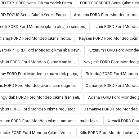
RD EXPLORER Serisi Çıkma Yedek Parça
FORD ECOSPORT Serisi Çıkma Ye
RD FOCUS Serisi Çıkma Yedek Parça
Ardahan FORD Ford Mondeo çıkma 
lecik FORD Ford Mondeo çıkma oksijen sensörü,
İzmir FORD Ford Mondeo 
maraş FORD Ford Mondeo çıkma motor,
Kayseri FORD Ford Mondeo çıkm
yarbakır FORD Ford Mondeo çıkma abs beyni,
Erzurum FORD Ford Mondeo
yburt FORD Ford Mondeo Çıkma Kam Mili,
Nevşehir FORD Ford Mondeo çı
tay FORD Ford Mondeo çıkma yedek parça,
Tekirdağ FORD Ford Mondeo Ç
lis FORD Ford Mondeo çıkma cam düğmesi,
Osmaniye FORD Ford Mondeo 
nguldak FORD Ford Mondeo çıkma fren seti,
Adana FORD Ford Mondeo ç
yburt FORD Ford Mondeo çıkma regülatör,
Osmaniye FORD Ford Mondeo 
zurum FORD Ford Mondeo çıkma tampon alt muhafaza,
Kocaeli FORD For
rabük FORD Ford Mondeo Çıkma Volan,
Kilis FORD Ford Mondeo çıkma vo