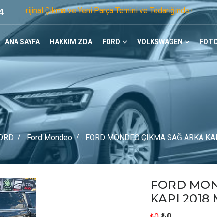
 Çıkma ve Yeni Parça Temini ve Tedariğinde Öncü Firmayız. Te
4
ANA SAYFA
HAKKIMIZDA
FORD
VOLKSWAGEN
FOTO
ORD
Ford Mondeo
FORD MONDEO ÇIKMA SAĞ ARKA KAP
FORD MON
KAPI 2018
₺0
₺0