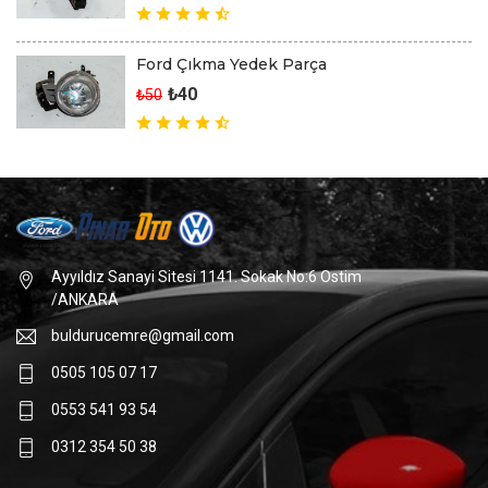
Ford Çıkma Yedek Parça
₺40
₺50
Ayyıldız Sanayi Sitesi 1141. Sokak No:6 Ostim
/ANKARA
buldurucemre@gmail.com
0505 105 07 17
0553 541 93 54
0312 354 50 38