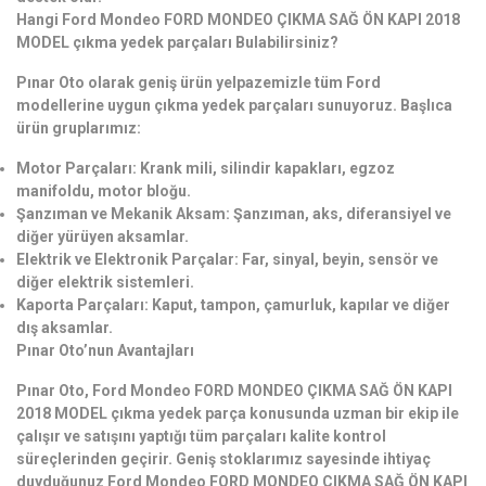
Hangi Ford Mondeo FORD MONDEO ÇIKMA SAĞ ÖN KAPI 2018
MODEL çıkma yedek parçaları Bulabilirsiniz?
Pınar Oto olarak geniş ürün yelpazemizle tüm Ford
modellerine uygun çıkma yedek parçaları sunuyoruz. Başlıca
ürün gruplarımız:
Motor Parçaları: Krank mili, silindir kapakları, egzoz
manifoldu, motor bloğu.
Şanzıman ve Mekanik Aksam: Şanzıman, aks, diferansiyel ve
diğer yürüyen aksamlar.
Elektrik ve Elektronik Parçalar: Far, sinyal, beyin, sensör ve
diğer elektrik sistemleri.
Kaporta Parçaları: Kaput, tampon, çamurluk, kapılar ve diğer
dış aksamlar.
Pınar Oto’nun Avantajları
Pınar Oto, Ford Mondeo FORD MONDEO ÇIKMA SAĞ ÖN KAPI
2018 MODEL çıkma yedek parça konusunda uzman bir ekip ile
çalışır ve satışını yaptığı tüm parçaları kalite kontrol
süreçlerinden geçirir. Geniş stoklarımız sayesinde ihtiyaç
duyduğunuz Ford Mondeo FORD MONDEO ÇIKMA SAĞ ÖN KAPI