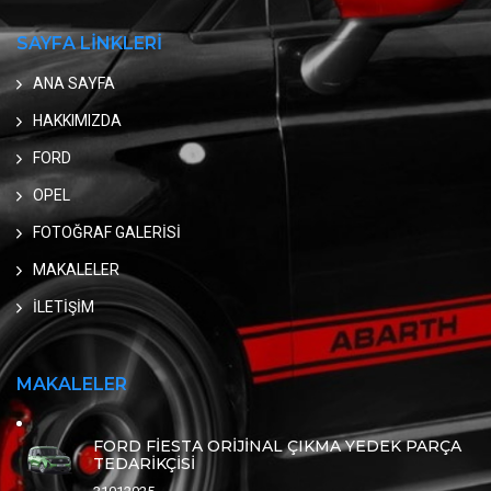
SAYFA LİNKLERİ
ANA SAYFA
HAKKIMIZDA
FORD
OPEL
FOTOĞRAF GALERİSİ
MAKALELER
İLETİŞİM
MAKALELER
FORD FİESTA ORİJİNAL ÇIKMA YEDEK PARÇA
TEDARİKÇİSİ