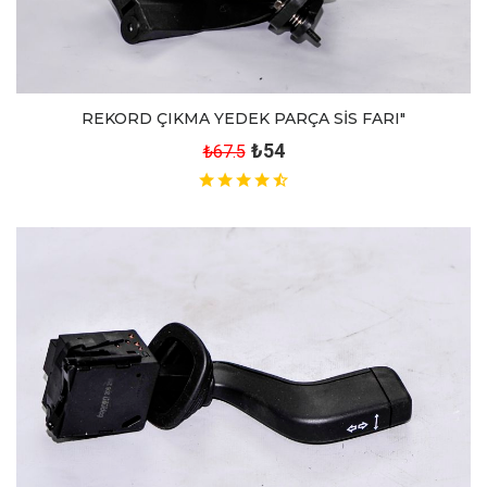
REKORD ÇIKMA YEDEK PARÇA SİS FARI"
₺54
₺67.5