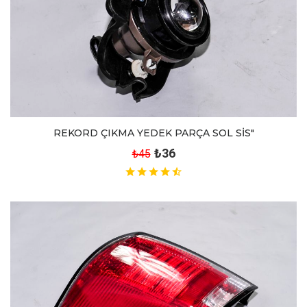
REKORD ÇIKMA YEDEK PARÇA SOL SİS"
₺36
₺45