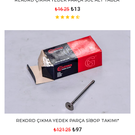
REKORD ÇIKMA YEDEK PARÇA SOL ALT TABLA"
₺13
₺16.25
REKORD ÇIKMA YEDEK PARÇA SİBOP TAKIMI"
₺97
₺121.25