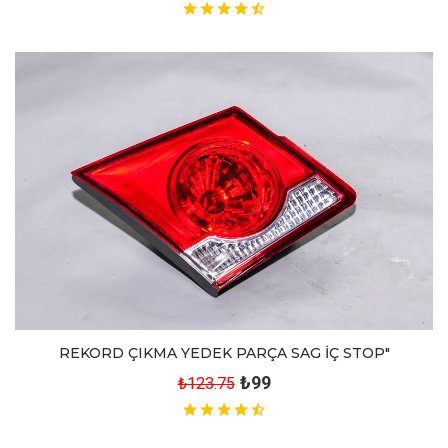
REKORD ÇIKMA YEDEK PARÇA SAG İÇ STOP"
₺99
₺123.75