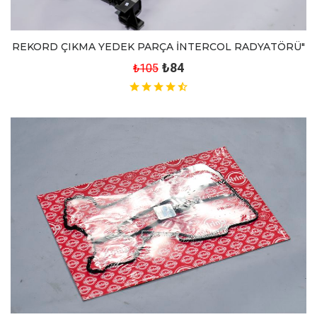
REKORD ÇIKMA YEDEK PARÇA İNTERCOL RADYATÖRÜ"
₺84
₺105