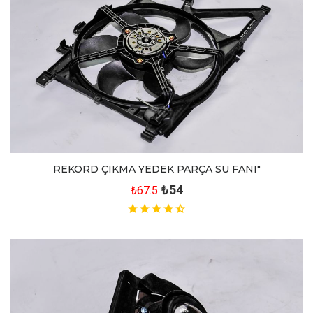
REKORD ÇIKMA YEDEK PARÇA SU FANI"
₺54
₺67.5