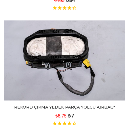
₺84
₺105
REKORD ÇIKMA YEDEK PARÇA YOLCU AIRBAG"
₺7
₺8.75