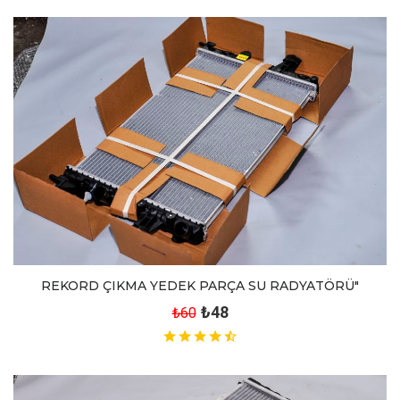
REKORD ÇIKMA YEDEK PARÇA SU RADYATÖRÜ"
₺48
₺60