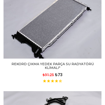
REKORD ÇIKMA YEDEK PARÇA SU RADYATÖRÜ
KLİMALI"
₺73
₺91.25