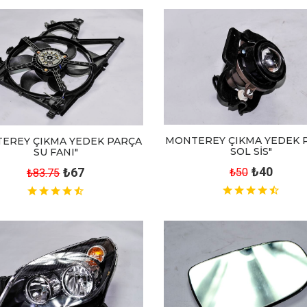
MONTEREY ÇIKMA YEDEK 
EREY ÇIKMA YEDEK PARÇA
SOL SİS"
SU FANI"
₺40
₺67
₺50
₺83.75