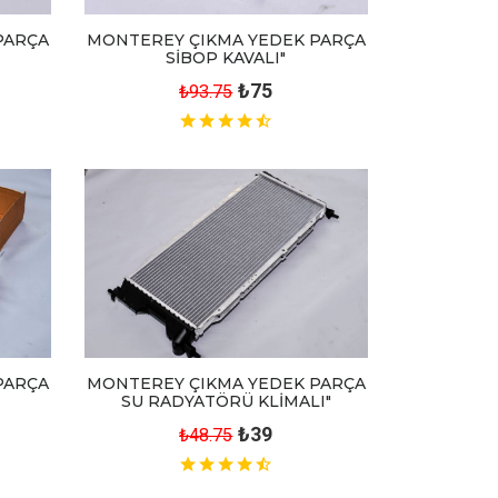
MONTEREY ÇIKMA YEDEK PARÇA
PARÇA
SİBOP KAVALI"
₺75
₺93.75
PARÇA
MONTEREY ÇIKMA YEDEK PARÇA
SU RADYATÖRÜ KLİMALI"
₺39
₺48.75