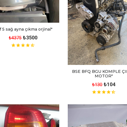
f 5 sağ ayna çıkma orjinal"
₺3500
₺4375
BSE BFQ BGU KOMPLE Ç
MOTOR"
₺104
₺130