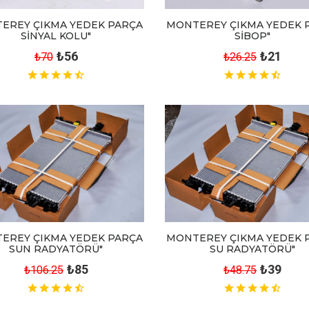
EREY ÇIKMA YEDEK PARÇA
MONTEREY ÇIKMA YEDEK 
SİNYAL KOLU"
SİBOP"
₺56
₺21
₺70
₺26.25
MONTEREY ÇIKMA YEDEK 
EREY ÇIKMA YEDEK PARÇA
SU RADYATÖRÜ"
SUN RADYATÖRÜ"
₺39
₺85
₺48.75
₺106.25