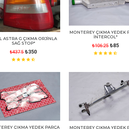
MONTEREY ÇIKMA YEDEK 
İNTERCOL"
L ASTRA G ÇIKMA ORJİNLA
SAĞ STOP"
₺85
₺106.25
₺350
₺437.5
EREY ÇIKMA YEDEK PARÇA
MONTEREY ÇIKMA YEDEK 