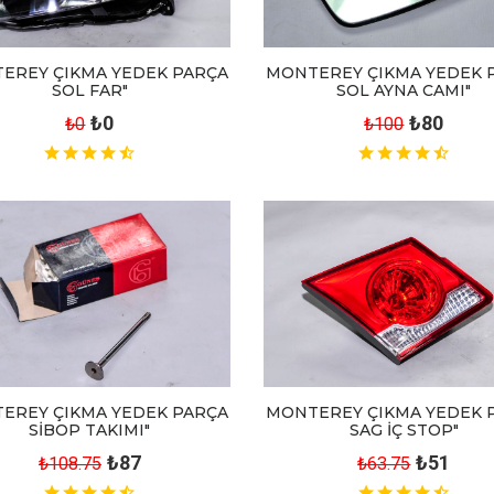
MONTEREY ÇIKMA YEDEK 
EREY ÇIKMA YEDEK PARÇA
SOL AYNA CAMI"
SOL FAR"
₺80
₺0
₺100
₺0
EREY ÇIKMA YEDEK PARÇA
MONTEREY ÇIKMA YEDEK 
SİBOP TAKIMI"
SAG İÇ STOP"
₺87
₺51
₺108.75
₺63.75