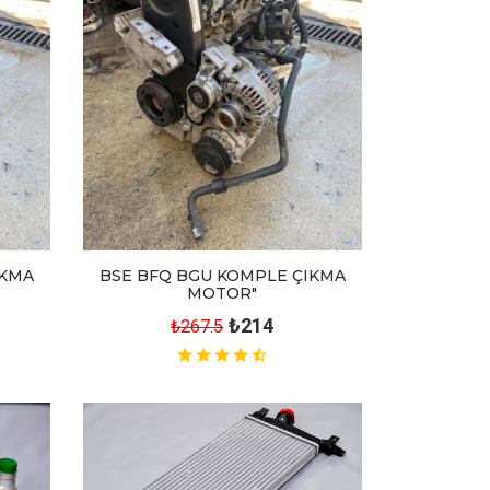
IKMA
BSE BFQ BGU KOMPLE ÇIKMA
MOTOR"
₺214
₺267.5