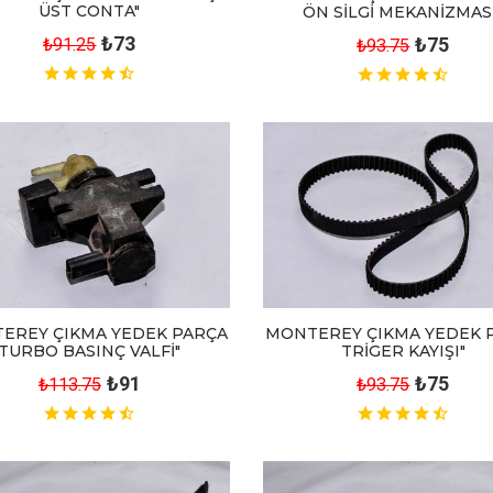
ÜST CONTA"
ÖN SİLGİ MEKANİZMAS
₺73
₺75
₺91.25
₺93.75
EREY ÇIKMA YEDEK PARÇA
MONTEREY ÇIKMA YEDEK 
TURBO BASINÇ VALFİ"
TRİGER KAYIŞI"
₺91
₺75
₺113.75
₺93.75