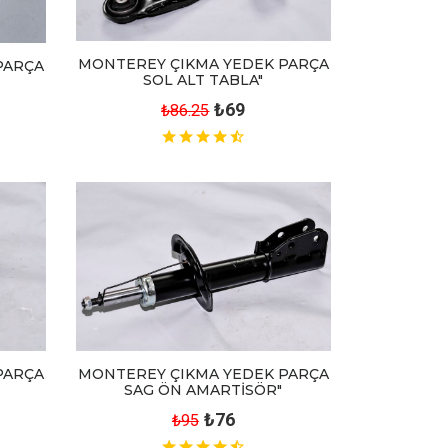
MONTEREY ÇIKMA YEDEK PARÇA
PARÇA
SOL ALT TABLA"
₺69
₺86.25
MONTEREY ÇIKMA YEDEK PARÇA
PARÇA
SAG ÖN AMARTİSÖR"
₺76
₺95