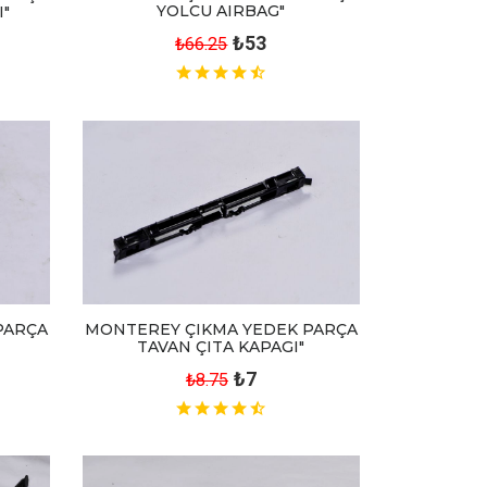
YOLCU AIRBAG"
I"
₺53
₺66.25
PARÇA
MONTEREY ÇIKMA YEDEK PARÇA
TAVAN ÇITA KAPAGI"
₺7
₺8.75