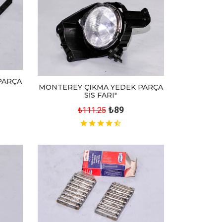
PARÇA
MONTEREY ÇIKMA YEDEK PARÇA
SİS FARI"
₺89
₺111.25