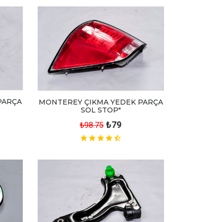
PARÇA
MONTEREY ÇIKMA YEDEK PARÇA
SOL STOP"
₺79
₺98.75