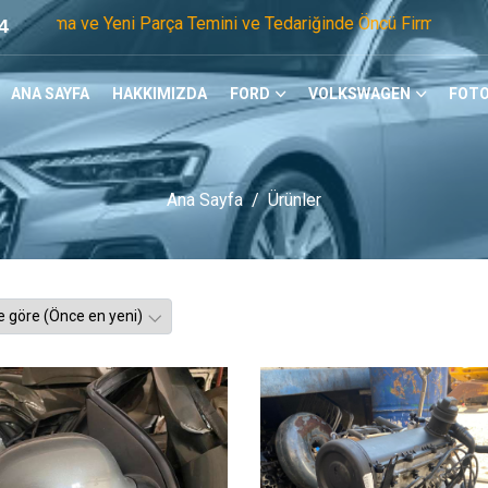
Parça Temini ve Tedariğinde Öncü Firmayız. Tel: 0505 105 07 
4
ANA SAYFA
HAKKIMIZDA
FORD
VOLKSWAGEN
FOTO
Ana Sayfa
Ürünler