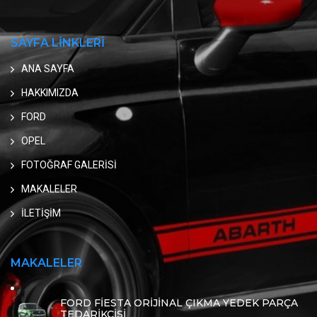
SAYFA LİNKLERİ
ANA SAYFA
HAKKIMIZDA
FORD
OPEL
FOTOĞRAF GALERİSİ
MAKALELER
İLETİŞİM
MAKALELER
FORD FİESTA ORİJİNAL ÇIKMA YEDEK PARÇA
TEDARİKÇİSİ