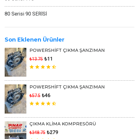
80 Serisi 90 SERİSİ
Son Eklenen Ürünler
POWERSHİFT ÇIKMA ŞANZIMAN
₺11
₺13.75
POWERSHİFT ÇIKMA ŞANZIMAN
₺46
₺57.5
ÇIKMA KLİMA KOMPRESÖRÜ
₺279
₺348.75