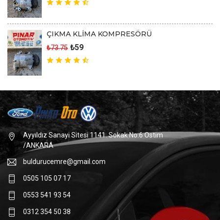
ÇIKMA KLİMA KOMPRESÖRÜ
₺59
₺73.75
Ayyıldız Sanayi Sitesi 1141. Sokak No:6 Ostim
/ANKARA
buldurucemre@gmail.com
0505 105 07 17
0553 541 93 54
0312 354 50 38