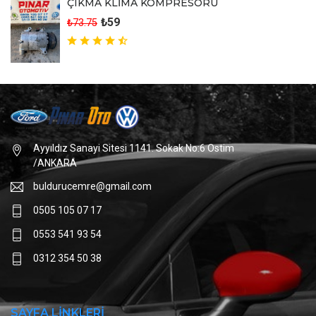
ÇIKMA KLİMA KOMPRESÖRÜ
₺59
₺73.75
Ayyıldız Sanayi Sitesi 1141. Sokak No:6 Ostim
/ANKARA
buldurucemre@gmail.com
0505 105 07 17
0553 541 93 54
0312 354 50 38
SAYFA LİNKLERİ