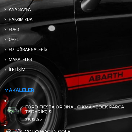
ANA SAYFA
HAKKIMIZDA
FORD
OPEL
FOTOĞRAF GALERİSİ
MAKALELER
İLETİŞİM
MAKALELER
FORD FİESTA ORİJİNAL ÇIKMA YEDEK PARÇA
TEDARİKÇİSİ
31012025
VOLKSWAGEN GOLF