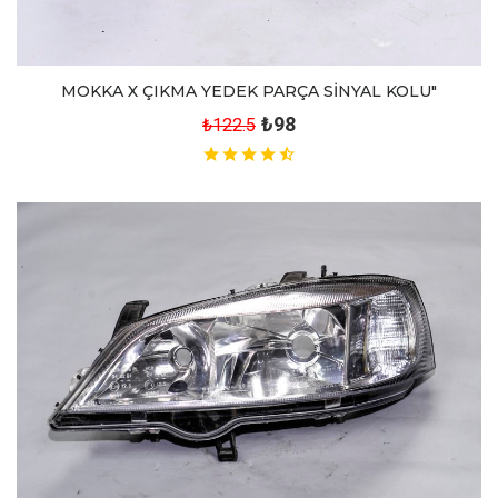
MOKKA X ÇIKMA YEDEK PARÇA SİNYAL KOLU"
₺98
₺122.5