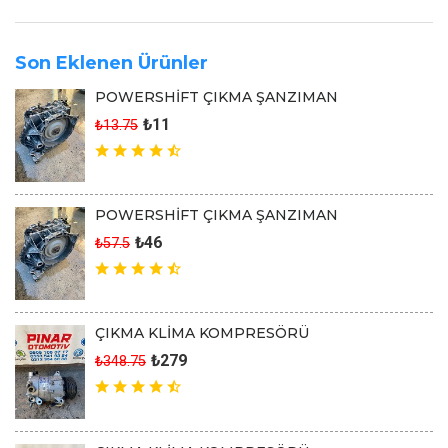
Son Eklenen Ürünler
POWERSHİFT ÇIKMA ŞANZIMAN
₺11
₺13.75
POWERSHİFT ÇIKMA ŞANZIMAN
₺46
₺57.5
ÇIKMA KLİMA KOMPRESÖRÜ
₺279
₺348.75