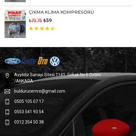
ÇIKMA KLİMA KOMPRESÖRÜ
₺59
₺73.75
Ayyıldız Sanayi Sitesi 1141. Sokak No:6 Ostim
/ANKARA
buldurucemre@gmail.com
0505 105 07 17
0553 541 93 54
0312 354 50 38