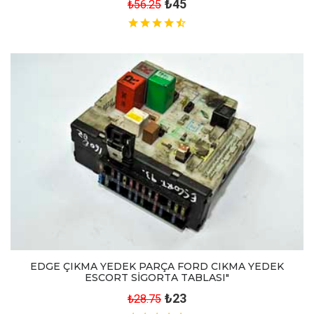
₺45
₺56.25
EDGE ÇIKMA YEDEK PARÇA FORD CIKMA YEDEK
ESCORT SİGORTA TABLASI"
₺23
₺28.75