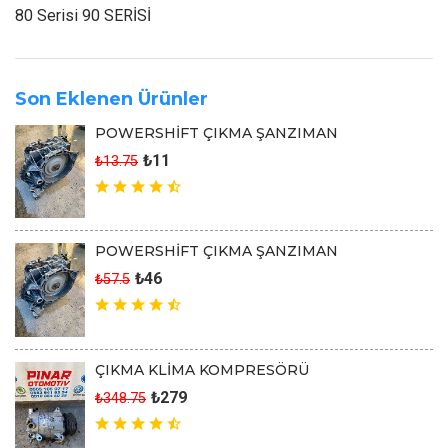
80 Serisi 90 SERİSİ
Son Eklenen Ürünler
POWERSHİFT ÇIKMA ŞANZIMAN
₺11
₺13.75
POWERSHİFT ÇIKMA ŞANZIMAN
₺46
₺57.5
ÇIKMA KLİMA KOMPRESÖRÜ
₺279
₺348.75