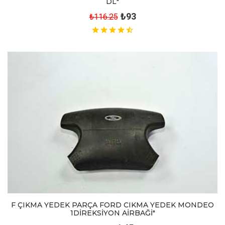
DL"
₺93
₺116.25
F ÇIKMA YEDEK PARÇA FORD CIKMA YEDEK MONDEO
1DİREKSİYON AİRBAĞİ"