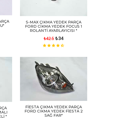
ARÇA
S-MAX ÇIKMA YEDEK PARÇA
U"
FORD CIKMA YEDEK FOCUS 1
ROLANTİ AYARLAYICISI "
₺34
₺42.5
FİESTA ÇIKMA YEDEK PARÇA
RÇA
FORD CIKMA YEDEK FİESTA 2
MALI
SAĞ FAR"
İ "