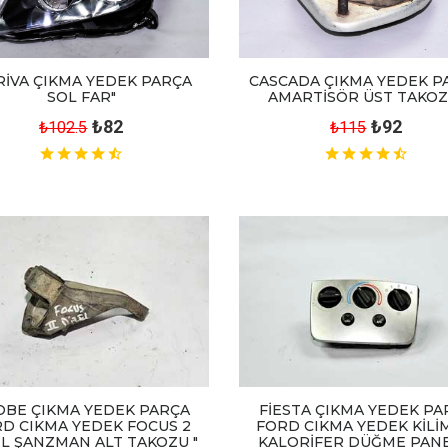
CASCADA ÇIKMA YEDEK P
İVA ÇIKMA YEDEK PARÇA
AMARTİSÖR ÜST TAKOZ
SOL FAR"
₺92
₺82
₺115
₺102.5
OBE ÇIKMA YEDEK PARÇA
FİESTA ÇIKMA YEDEK PA
D CIKMA YEDEK FOCUS 2
FORD CIKMA YEDEK KİLİ
EL ŞANZMAN ALT TAKOZU "
KALORİFER DÜĞME PANEL