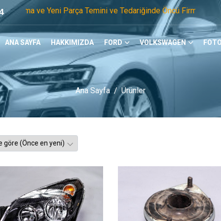
 Yeni Parça Temini ve Tedariğinde Öncü Firmayız. Tel: 0505 1
4
ANA SAYFA
HAKKIMIZDA
FORD
VOLKSWAGEN
FOTO
Ana Sayfa
Ürünler