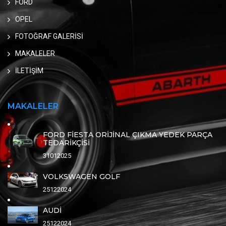
FORD
OPEL
FOTOĞRAF GALERİSİ
MAKALELER
İLETİŞİM
MAKALELER
FORD FİESTA ORİJİNAL ÇIKMA YEDEK PARÇA
TEDARİKÇİSİ
31012025
VOLKSWAGEN GOLF
25122024
AUDİ
25122024