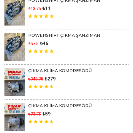
POWERSHİFT ÇIKMA ŞANZIMAN
₺11
₺13.75
POWERSHİFT ÇIKMA ŞANZIMAN
₺46
₺57.5
ÇIKMA KLİMA KOMPRESÖRÜ
₺279
₺348.75
ÇIKMA KLİMA KOMPRESÖRÜ
₺59
₺73.75