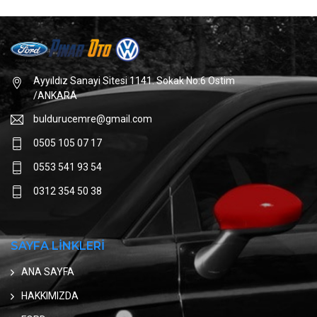
Ayyıldız Sanayi Sitesi 1141. Sokak No:6 Ostim
/ANKARA
buldurucemre@gmail.com
0505 105 07 17
0553 541 93 54
0312 354 50 38
SAYFA LİNKLERİ
ANA SAYFA
HAKKIMIZDA