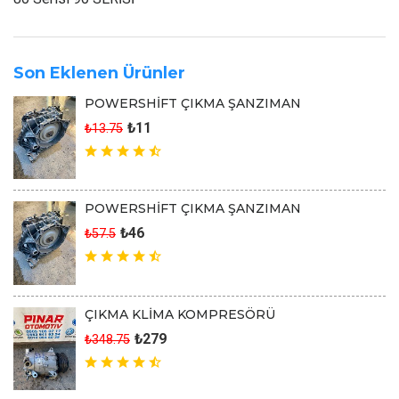
Son Eklenen Ürünler
POWERSHİFT ÇIKMA ŞANZIMAN
₺11
₺13.75
POWERSHİFT ÇIKMA ŞANZIMAN
₺46
₺57.5
ÇIKMA KLİMA KOMPRESÖRÜ
₺279
₺348.75