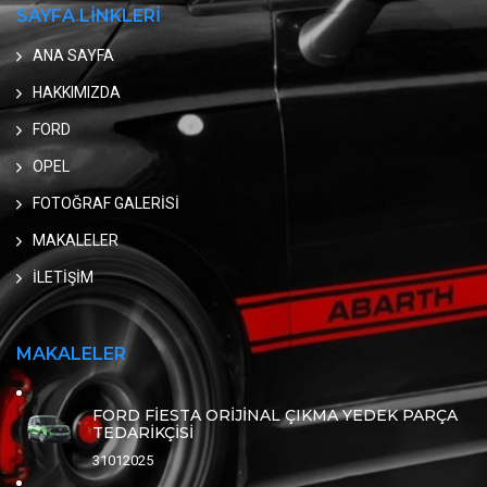
SAYFA LİNKLERİ
ANA SAYFA
HAKKIMIZDA
FORD
OPEL
FOTOĞRAF GALERİSİ
MAKALELER
İLETİŞİM
MAKALELER
FORD FİESTA ORİJİNAL ÇIKMA YEDEK PARÇA
TEDARİKÇİSİ
31012025