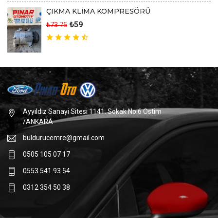
ÇIKMA KLİMA KOMPRESÖRÜ
₺59
₺73.75
Ayyıldız Sanayi Sitesi 1141. Sokak No:6 Ostim
/ANKARA
buldurucemre@gmail.com
0505 105 07 17
0553 541 93 54
0312 354 50 38