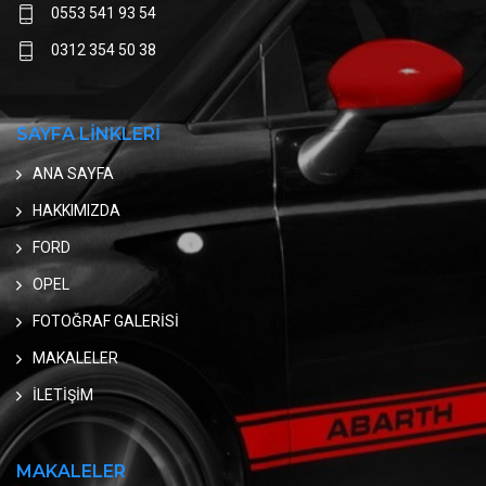
0553 541 93 54
0312 354 50 38
SAYFA LİNKLERİ
ANA SAYFA
HAKKIMIZDA
FORD
OPEL
FOTOĞRAF GALERİSİ
MAKALELER
İLETİŞİM
MAKALELER