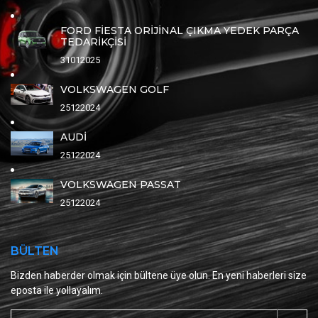
FORD FİESTA ORİJİNAL ÇIKMA YEDEK PARÇA
TEDARİKÇİSİ
31012025
VOLKSWAGEN GOLF
25122024
AUDİ
25122024
VOLKSWAGEN PASSAT
25122024
BÜLTEN
Bizden haberder olmak için bültene üye olun. En yeni haberleri size
eposta ile yollayalım.