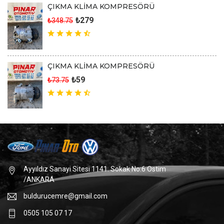
ÇIKMA KLİMA KOMPRESÖRÜ
₺279
₺348.75
ÇIKMA KLİMA KOMPRESÖRÜ
₺59
₺73.75
Ayyıldız Sanayi Sitesi 1141. Sokak No:6 Ostim
/ANKARA
buldurucemre@gmail.com
0505 105 07 17