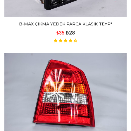
B-MAX ÇIKMA YEDEK PARÇA KLASİK TEYP"
₺28
₺35