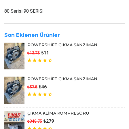
80 Serisi 90 SERİSİ
Son Eklenen Ürünler
POWERSHİFT ÇIKMA ŞANZIMAN
₺11
₺13.75
POWERSHİFT ÇIKMA ŞANZIMAN
₺46
₺57.5
ÇIKMA KLİMA KOMPRESÖRÜ
₺279
₺348.75