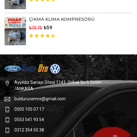
ÇIKMA KLİMA KOMPRESÖRÜ
₺59
₺73.75
Ayyıldız Sanayi Sitesi 1141. Sokak No:6 Ostim
/ANKARA
buldurucemre@gmail.com
0505 105 07 17
0553 541 93 54
0312 354 50 38