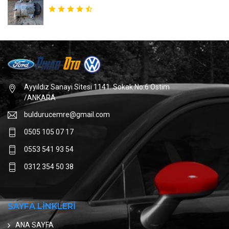
Ayyıldız Sanayi Sitesi 1141. Sokak No:6 Ostim
/ANKARA
buldurucemre@gmail.com
0505 105 07 17
0553 541 93 54
0312 354 50 38
SAYFA LİNKLERİ
ANA SAYFA