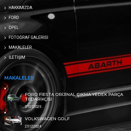
HAKKIMIZDA
FORD
OPEL
FOTOĞRAF GALERİSİ
MAKALELER
İLETİŞİM
MAKALELER
FORD FİESTA ORİJİNAL ÇIKMA YEDEK PARÇA
TEDARİKÇİSİ
31012025
VOLKSWAGEN GOLF
25122024