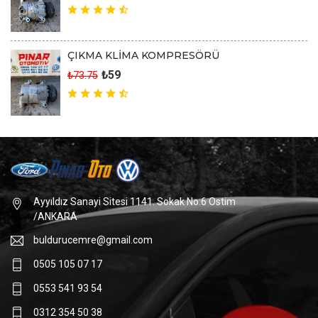
ÇIKMA KLİMA KOMPRESÖRÜ
₺59
₺73.75
Ayyıldız Sanayi Sitesi 1141. Sokak No:6 Ostim
/ANKARA
buldurucemre@gmail.com
0505 105 07 17
0553 541 93 54
0312 354 50 38