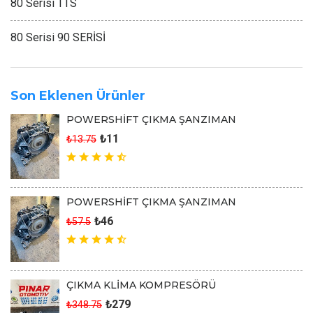
80 Serisi TTS
80 Serisi 90 SERİSİ
Son Eklenen Ürünler
POWERSHİFT ÇIKMA ŞANZIMAN
₺11
₺13.75
POWERSHİFT ÇIKMA ŞANZIMAN
₺46
₺57.5
ÇIKMA KLİMA KOMPRESÖRÜ
₺279
₺348.75