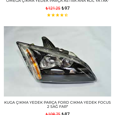
OMEGA ÇIKMA YEDEK PARÇA ASTRA ANA KOL YATAK"
₺97
₺121.25
KUGA ÇIKMA YEDEK PARÇA FORD CIKMA YEDEK FOCUS
2 SAĞ FAR"
₺87
₺108.75