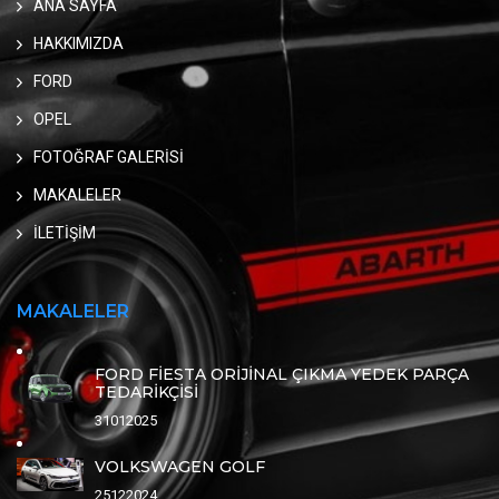
ANA SAYFA
HAKKIMIZDA
FORD
OPEL
FOTOĞRAF GALERİSİ
MAKALELER
İLETİŞİM
MAKALELER
FORD FİESTA ORİJİNAL ÇIKMA YEDEK PARÇA
TEDARİKÇİSİ
31012025
VOLKSWAGEN GOLF
25122024