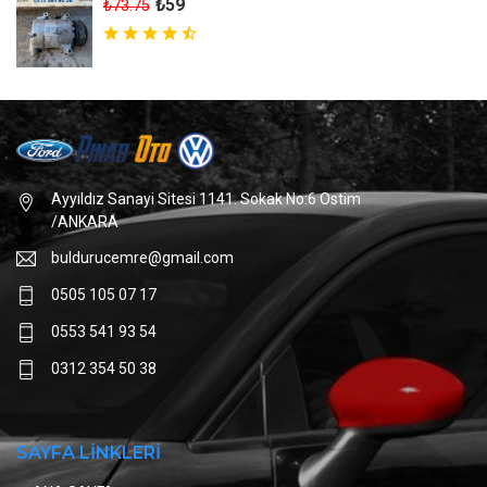
₺59
₺73.75
Ayyıldız Sanayi Sitesi 1141. Sokak No:6 Ostim
/ANKARA
buldurucemre@gmail.com
0505 105 07 17
0553 541 93 54
0312 354 50 38
SAYFA LİNKLERİ