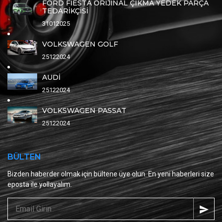
FORD FİESTA ORİJİNAL ÇIKMA YEDEK PARÇA
TEDARİKÇİSİ
31012025
VOLKSWAGEN GOLF
25122024
AUDİ
25122024
VOLKSWAGEN PASSAT
25122024
BÜLTEN
Bizden haberder olmak için bültene üye olun. En yeni haberleri size
eposta ile yollayalım.