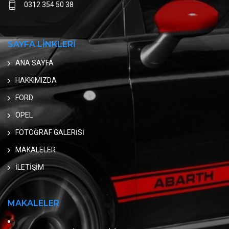
0312 354 50 38
SAYFA LİNKLERİ
ANA SAYFA
HAKKIMIZDA
FORD
OPEL
FOTOĞRAF GALERİSİ
MAKALELER
İLETİŞİM
MAKALELER