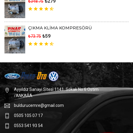
₺279
₺348.75
ÇIKMA KLİMA KOMPRESÖRÜ
₺59
₺73.75
Ayyıldız Sanayi Sitesi 1141. Sokak No:6 Ostim
/ANKARA
buldurucemre@gmail.com
0505 105 07 17
0553 541 93 54