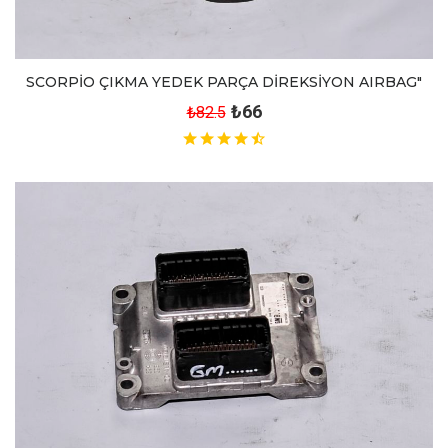
SCORPİO ÇIKMA YEDEK PARÇA DİREKSİYON AIRBAG"
₺66
₺82.5