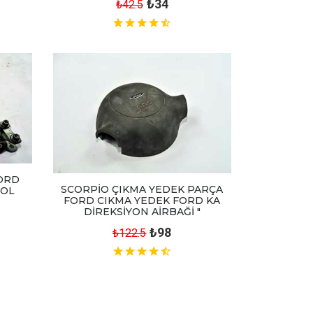
₺34
₺42.5
FORD
SCORPİO ÇIKMA YEDEK PARÇA
SOL
FORD CIKMA YEDEK FORD KA
DİREKSİYON AİRBAĞİ "
₺98
₺122.5