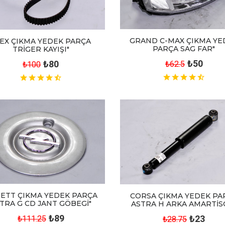
GRAND C-MAX ÇIKMA YE
EX ÇIKMA YEDEK PARÇA
PARÇA SAG FAR"
TRİGER KAYIŞI"
₺50
₺80
₺62.5
₺100
ETT ÇIKMA YEDEK PARÇA
CORSA ÇIKMA YEDEK PA
TRA G CD JANT GÖBEGİ"
ASTRA H ARKA AMARTİS
₺89
₺23
₺111.25
₺28.75