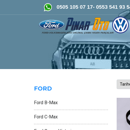
FORD-VOLKSWAGEN- AUDİ Orijinal
0505 105 07 17- 0553 541 93 5
FORD
Ford B-Max
Ford C-Max