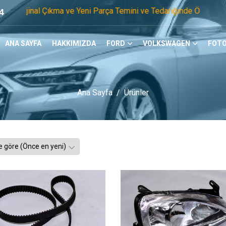
 Çıkma ve Yeni Parça Temini ve Tedariğinde Öncü Firmayız. Te
4
ANA SAYFA
HAKKIMIZDA
FORD
VOLKSWAGEN
FOTO
Ana Sayfa
Ürünler