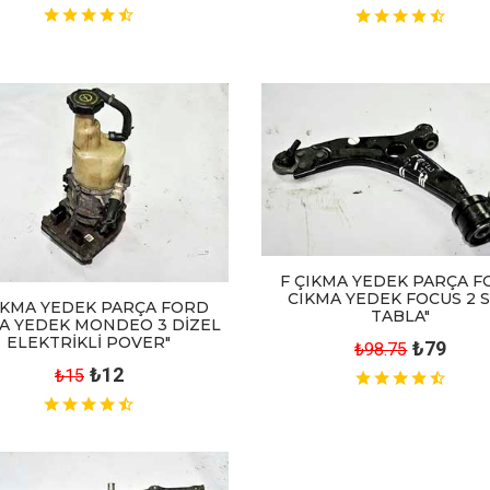
F ÇIKMA YEDEK PARÇA 
CIKMA YEDEK FOCUS 2 
IKMA YEDEK PARÇA FORD
TABLA"
A YEDEK MONDEO 3 DİZEL
ELEKTRİKLİ POVER"
₺79
₺98.75
₺12
₺15