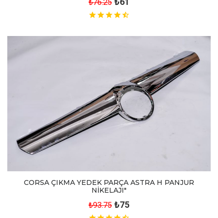
₺61
₺76.25
CORSA ÇIKMA YEDEK PARÇA ASTRA H PANJUR
NİKELAJI"
₺75
₺93.75