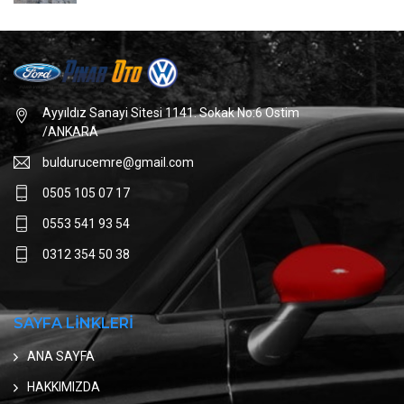
Ayyıldız Sanayi Sitesi 1141. Sokak No:6 Ostim
/ANKARA
buldurucemre@gmail.com
0505 105 07 17
0553 541 93 54
0312 354 50 38
SAYFA LİNKLERİ
ANA SAYFA
HAKKIMIZDA