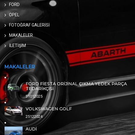
FORD
OPEL
FOTOĞRAF GALERİSİ
MAKALELER
İLETİŞİM
MAKALELER
FORD FİESTA ORİJİNAL ÇIKMA YEDEK PARÇA
TEDARİKÇİSİ
31012025
VOLKSWAGEN GOLF
25122024
AUDİ