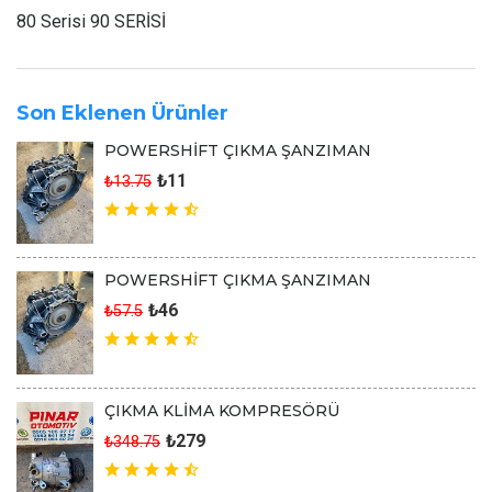
80 Serisi 90 SERİSİ
Son Eklenen Ürünler
POWERSHİFT ÇIKMA ŞANZIMAN
₺11
₺13.75
POWERSHİFT ÇIKMA ŞANZIMAN
₺46
₺57.5
ÇIKMA KLİMA KOMPRESÖRÜ
₺279
₺348.75