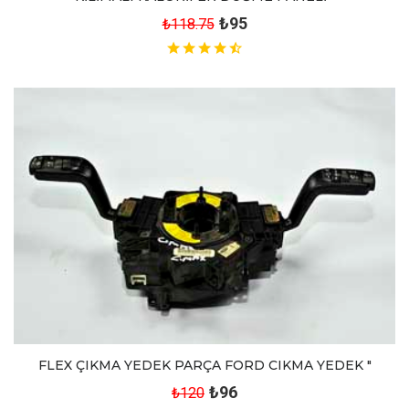
₺95
₺118.75
FLEX ÇIKMA YEDEK PARÇA FORD CIKMA YEDEK "
₺96
₺120