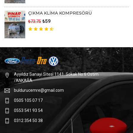
ÇIKMA KLİMA KOMPRESÖRÜ
₺59
₺73.75
Ayyıldız Sanayi Sitesi 1141. Sokak No:6 Ostim
/ANKARA
buldurucemre@gmail.com
0505 105 07 17
0553 541 93 54
0312 354 50 38