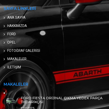
SAYFA LİNKLERİ
ANA SAYFA
HAKKIMIZDA
FORD
OPEL
FOTOĞRAF GALERİSİ
MAKALELER
İLETİŞİM
MAKALELER
FORD FİESTA ORİJİNAL ÇIKMA YEDEK PARÇA
TEDARİKÇİSİ
31012025