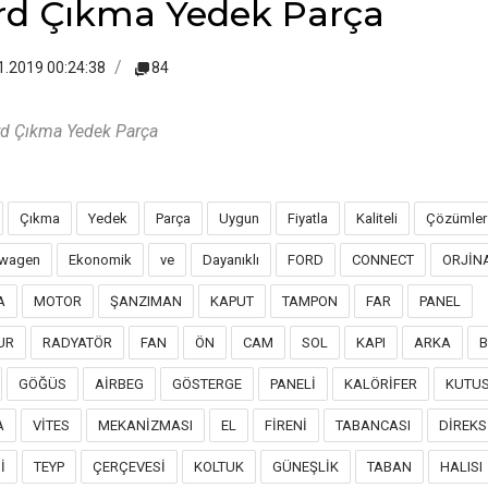
rd Çıkma Yedek Parça
1.2019 00:24:38
84
d Çıkma Yedek Parça
Çıkma
Yedek
Parça
Uygun
Fiyatla
Kaliteli
Çözümler
swagen
Ekonomik
ve
Dayanıklı
FORD
CONNECT
ORJİN
A
MOTOR
ŞANZIMAN
KAPUT
TAMPON
FAR
PANEL
UR
RADYATÖR
FAN
ÖN
CAM
SOL
KAPI
ARKA
GÖĞÜS
AİRBEG
GÖSTERGE
PANELİ
KALÖRİFER
KUTU
A
VİTES
MEKANİZMASI
EL
FİRENİ
TABANCASI
DİREKS
İ
TEYP
ÇERÇEVESİ
KOLTUK
GÜNEŞLİK
TABAN
HALISI