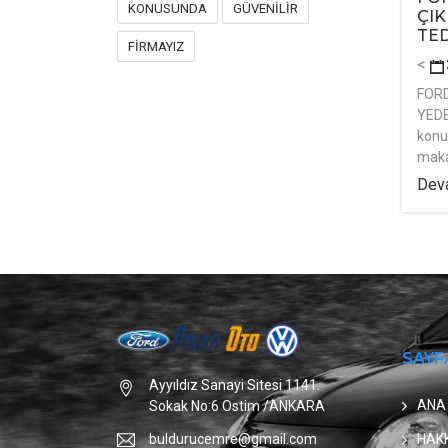
KONUSUNDA
GÜVENİLİR
ÇI
TED
FİRMAYIZ
<
FORD
YEDE
konu
maka
Deva
SAYF
Ayyıldız Sanayi Sitesi 1141.
ANA
Sokak No:6 Ostim /ANKARA
HAK
buldurucemre@gmail.com