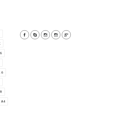
K
6
1.6
ER
A4