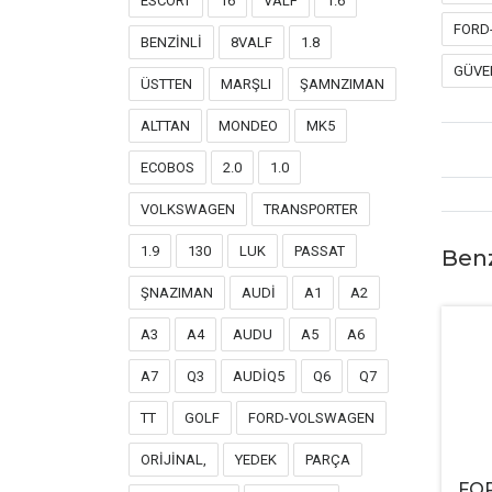
ESCORT
16
VALF
1.6
FORD
BENZİNLİ
8VALF
1.8
GÜVE
ÜSTTEN
MARŞLI
ŞAMNZIMAN
ALTTAN
MONDEO
MK5
ECOBOS
2.0
1.0
VOLKSWAGEN
TRANSPORTER
1.9
130
LUK
PASSAT
Ben
ŞNAZIMAN
AUDİ
A1
A2
A3
A4
AUDU
A5
A6
A7
Q3
AUDİQ5
Q6
Q7
TT
GOLF
FORD-VOLSWAGEN
ORİJİNAL,
YEDEK
PARÇA
FOR