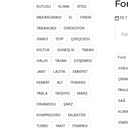
Fo
KUTUSU
KLİMA
VİTES
MEKANİZMASI
EL
FİRENİ
10.1
TABANCASI
DİREKSİYON
For
SİMİDİ
TEYP
ÇERÇEVESİ
KOLTUK
GÜNEŞLİK
TABAN
Ford
HALISI
TAVAN
DÖŞEMESİ
Volk
JANT
LASTİK
EMNİYET
ÇIKM
KEMERİ
ALT
TRAVERS
PANJ
TABLA
TAİŞIYICI
MARŞ
SAĞ
DİNAMOSU
ŞARZ
KLİM
KOMPRESÖRÜ
ENJEKTÖR
SİMİD
TURBO
YAKIT
POMPASI