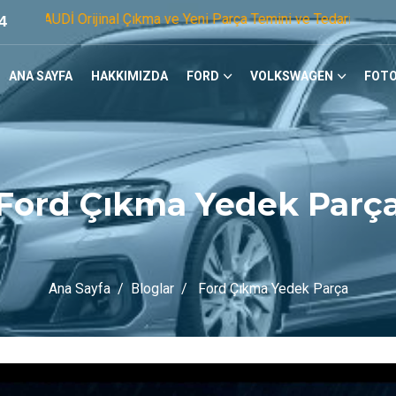
jinal Çıkma ve Yeni Parça Temini ve Tedariğinde Öncü Firmayı
4
ANA SAYFA
HAKKIMIZDA
FORD
VOLKSWAGEN
FOTO
Ford Çıkma Yedek Parç
Ana Sayfa
Bloglar
Ford Çıkma Yedek Parça