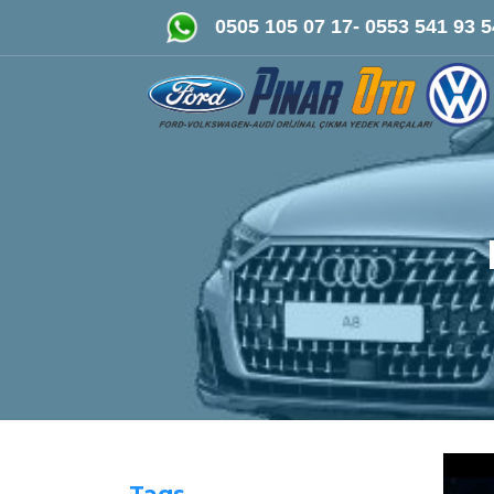
FORD-VOLKSWAGEN- AUDİ Ori
0505 105 07 17- 0553 541 93 5