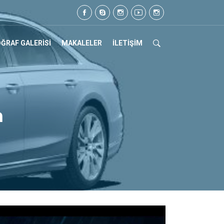
z. Tel: 0505 105 07 17
ĞRAF GALERİSİ
MAKALELER
İLETİŞİM
a