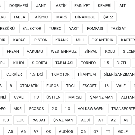
N
DÖŞEMESİ
JANT
LASTİK
EMNİYET
KEMERİ
ALT
ERS
TABLA
TAİŞIYICI
MARŞ
DİNAMOSU
ŞARZ
RESÖRÜ
ENJEKTÖR
TURBO
YAKIT
POMPASI
TASİSAT
DİR
KAPAĞI
PİSTON
KRANK
MİLİ
EKSANTİRİK
KARTER
FREAN
VAKUMU
WESTENHAUZ
SİNYAL
KOLU
SİLCE
ORU
KİLİDİ
SİGORTA
TABALASI
TORNEO
1.5
DİZEL
CURRİER
1.5TDCİ
1.6MOTOR
TİTANYUM
6İLERİŞANZIMAN
S
8
OTOMATİK
EURO6
TDCİ
ESCORT
16
VALF
NLİ
8VALF
1.8
ÜSTTEN
MARŞLI
ŞAMNZIMAN
ALTTAN
DEO
MK5
ECOBOS
2.0
1.0
VOLKSWAGEN
TRANSPORT
130
LUK
PASSAT
ŞNAZIMAN
AUDİ
A1
A2
A3
U
A5
A6
A7
Q3
AUDİQ5
Q6
Q7
TT
GOLF