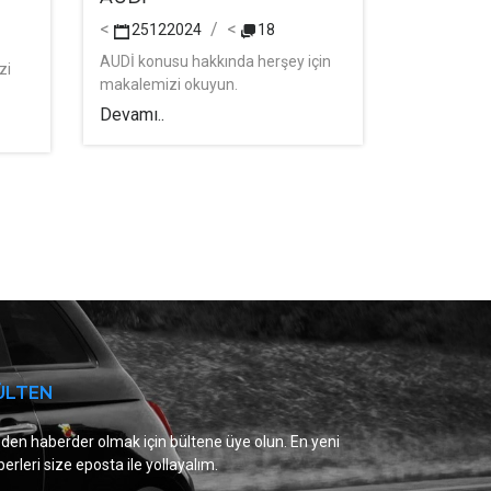
<
<
25122024
18
AUDİ konusu hakkında herşey için
zi
makalemizi okuyun.
Devamı..
ÜLTEN
den haberder olmak için bültene üye olun. En yeni
erleri size eposta ile yollayalım.