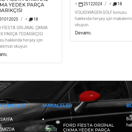
<
<
25122024
18
KMA YEDEK PARÇA
ARİKÇİSİ
VOLKSWAGEN GOLF konusu
hakkında herşey için makalemi
<
31012025
18
okuyun.
 FİESTA ORİJİNAL ÇIKMA
Devamı..
K PARÇA TEDARİKÇİSİ
su hakkında herşey için
lemizi okuyun.
mı..
A LİNKLERİ
MAKALELER
B
Biz
 SAYFA
FORD FİESTA ORİJİNAL
hab
KIMIZDA
ÇIKMA YEDEK PARÇA