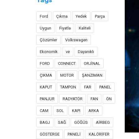
Tags
Ford
Çıkma
Yedek
Parça
Uygun
Fiyatla
Kaliteli
Çözümler
Volkswagen
Ekonomik
ve
Dayanıklı
FORD
CONNECT
ORJİNAL
ÇIKMA
MOTOR
ŞANZIMAN
KAPUT
TAMPON
FAR
PANEL
PANJUR
RADYATÖR
FAN
ÖN
CAM
SOL
KAPI
ARKA
BAGJ
SAĞ
GÖĞÜS
AİRBEG
GÖSTERGE
PANELİ
KALÖRİFER