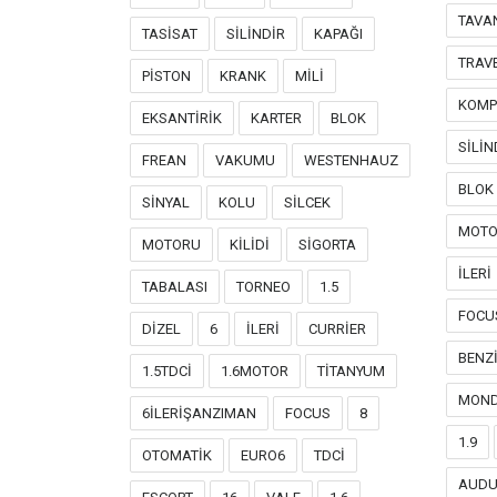
TAVA
TASİSAT
SİLİNDİR
KAPAĞI
TRAV
PİSTON
KRANK
MİLİ
KOMP
EKSANTİRİK
KARTER
BLOK
SİLİN
FREAN
VAKUMU
WESTENHAUZ
BLOK
SİNYAL
KOLU
SİLCEK
MOT
MOTORU
KİLİDİ
SİGORTA
İLERİ
TABALASI
TORNEO
1.5
FOCU
DİZEL
6
İLERİ
CURRİER
BENZİ
1.5TDCİ
1.6MOTOR
TİTANYUM
MON
6İLERİŞANZIMAN
FOCUS
8
1.9
OTOMATİK
EURO6
TDCİ
AUD