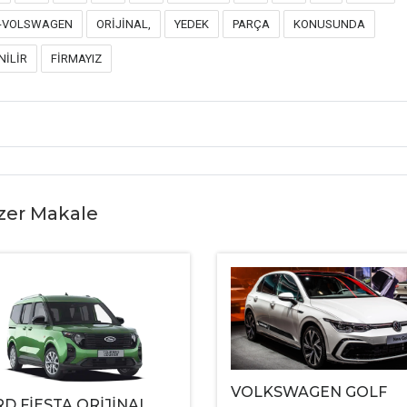
-VOLSWAGEN
ORİJİNAL,
YEDEK
PARÇA
KONUSUNDA
NİLİR
FİRMAYIZ
zer Makale
VOLKSWAGEN GOLF
D FİESTA ORİJİNAL